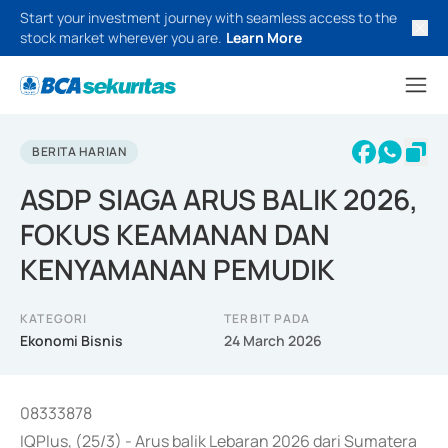
Start your investment journey with seamless access to the
stock market wherever you are.
Learn More
BERITA HARIAN
ASDP SIAGA ARUS BALIK 2026,
FOKUS KEAMANAN DAN
KENYAMANAN PEMUDIK
KATEGORI
TERBIT PADA
Ekonomi Bisnis
24 March 2026
08333878
IQPlus, (25/3) - Arus balik Lebaran 2026 dari Sumatera