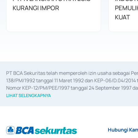
KURANGI IMPOR
PEMULI
KUAT
PT BCA Sekuritas telah memperoleh izin usaha sebagai P
138/PM/1992 tanggal 11 Maret 1992 dan KEP-06/D.04/2014 t
Nomor KEP-12/PM/PEE/1997 tanggal 24 September 1997 dan 
merger, akuisisi, divestasi, dan 
join venture
 berdasarkan su
LIHAT SELENGKAPNYA
dari Bank Indonesia antara lain sebagai Perantara Pelaksan
Bank Indonesia sebagai Lembaga Pendukung Penerbitan, Tr
tahun 2018.
Hubungi Kam