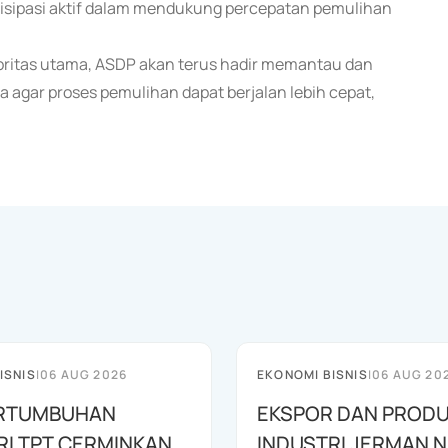
rtisipasi aktif dalam mendukung percepatan pemulihan
ritas utama, ASDP akan terus hadir memantau dan
agar proses pemulihan dapat berjalan lebih cepat,
ISNIS
|
06 AUG 2026
EKONOMI BISNIS
|
06 AUG 20
PERTUMBUHAN
EKSPOR DAN PRODU
RI TPT CERMINKAN
INDUSTRI JERMAN N