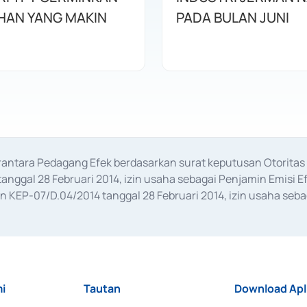
HAN YANG MAKIN
PADA BULAN JUNI
erantara Pedagang Efek berdasarkan surat keputusan Otorit
anggal 28 Februari 2014, izin usaha sebagai Penjamin Emisi E
KEP-07/D.04/2014 tanggal 28 Februari 2014, izin usaha sebag
rat keputusan Otoritas Jasa Keuangan Nomor S-67/PM.21/2017 t
aan Transaksi Sertifikat Deposito di Pasar Uang yang izinnya d
ansaksi, serta Penatausahaan dan Penyelesaian Transaksi Sur
i
Tautan
Download Apl