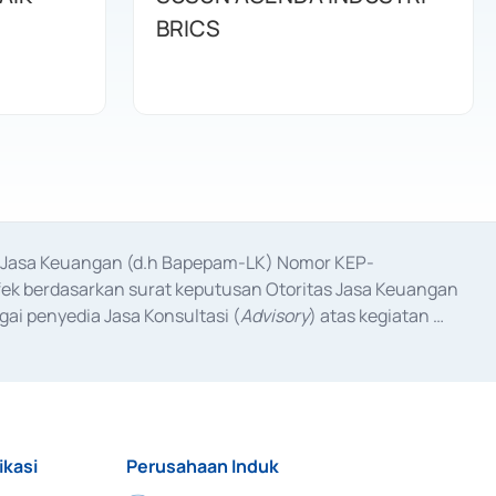
BRICS
as Jasa Keuangan (d.h Bapepam-LK) Nomor KEP-
fek berdasarkan surat keputusan Otoritas Jasa Keuangan 
ai penyedia Jasa Konsultasi (
Advisory
) atas kegiatan 
anggal 3 Februari 2017, dan beberapa izin usaha lainnya 
iterbitkan pada tahun 2017 dan izin usaha lainnya dari 
at Berharga Komersial yang izinnya diterbitkan pada 
ikasi
Perusahaan Induk