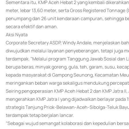
Sementara itu, KMP Aceh Hebat 2 yang kembali dikerahkan
meter, lebar 13,60 meter, serta Gross Registered Tonnage
penumpang dan 26 unit kendaraan campuran, sehingga ber
secara efektif dan aman.
Aksi Nyata
Corporate Secretary ASDP, Windy Andale, menjelaskan ba
diwujudkan melalui layanan penyeberangan, tetapi juga m
terdampak. "Melalui program Tanggung Jawab Sosial dan 
berupa beras, minyak goreng, gula, teh, garam, susu, kecap,
kepada masyarakat di Gampong Seunong, Kecamatan Meurah
meringankan beban warga sekaligus mendukung percepata
Seiring pengoperasian KMP Aceh Hebat 2 dan KMP Jatra II
mengerahkan KMP Jatra I yang dijadwalkan berlayar pada 1
strategis Tanjung Priok-Belawan-Aceh-Sibolga-Teluk Bayur
terdampak tetap berjalan lancar.
"Sebagai wujud semangat kolaborasi dan kepedulian bersam