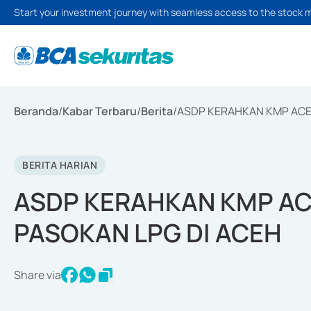
Start your investment journey with seamless access to the stock 
Beranda
/
Kabar Terbaru
/
Berita
/
ASDP KERAHKAN KMP ACEH
BERITA HARIAN
ASDP KERAHKAN KMP AC
PASOKAN LPG DI ACEH
Share via