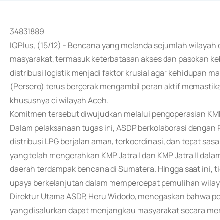
34831889
IQPlus, (15/12) - Bencana yang melanda sejumlah wilayah
masyarakat, termasuk keterbatasan akses dan pasokan keb
distribusi logistik menjadi faktor krusial agar kehidupan m
(Persero) terus bergerak mengambil peran aktif memastik
khususnya di wilayah Aceh.
Komitmen tersebut diwujudkan melalui pengoperasian KMP
Dalam pelaksanaan tugas ini, ASDP berkolaborasi denga
distribusi LPG berjalan aman, terkoordinasi, dan tepat s
yang telah mengerahkan KMP Jatra I dan KMP Jatra II dala
daerah terdampak bencana di Sumatera. Hingga saat ini, ti
upaya berkelanjutan dalam mempercepat pemulihan wilay
Direktur Utama ASDP, Heru Widodo, menegaskan bahwa p
yang disalurkan dapat menjangkau masyarakat secara mer