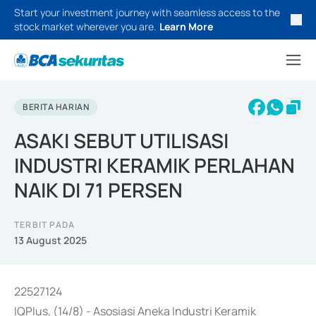
Start your investment journey with seamless access to the
stock market wherever you are.
Learn More
BERITA HARIAN
ASAKI SEBUT UTILISASI
INDUSTRI KERAMIK PERLAHAN
NAIK DI 71 PERSEN
TERBIT PADA
13 August 2025
22527124
IQPlus, (14/8) - Asosiasi Aneka Industri Keramik