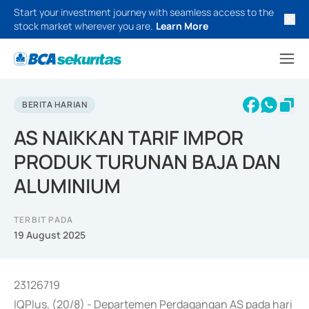
Start your investment journey with seamless access to the
stock market wherever you are.
Learn More
BERITA HARIAN
AS NAIKKAN TARIF IMPOR
PRODUK TURUNAN BAJA DAN
ALUMINIUM
TERBIT PADA
19 August 2025
23126719
IQPlus, (20/8) - Departemen Perdagangan AS pada hari