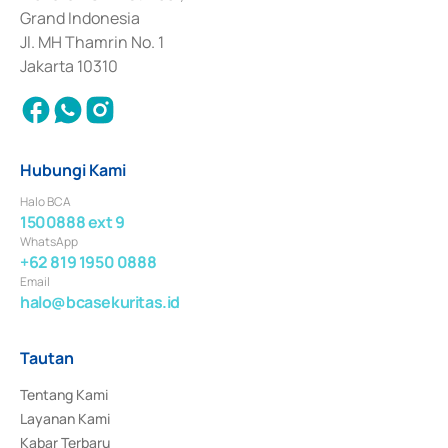
Surat Berharga Komersial yang izinnya diterbitkan pada tahun 2018.
Grand Indonesia
Jl. MH Thamrin No. 1
Jakarta 10310
Hubungi Kami
Halo BCA
1500888 ext 9
WhatsApp
+62 819 1950 0888
Email
halo@bcasekuritas.id
Tautan
Tentang Kami
Layanan Kami
Kabar Terbaru