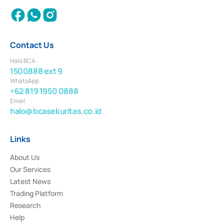
Contact Us
Halo BCA
1500888 ext 9
WhatsApp
+62 819 1950 0888
Email
halo@bcasekuritas.co.id
Links
About Us
Our Services
Latest News
Trading Platform
Research
Help