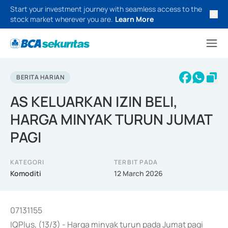
Start your investment journey with seamless access to the
stock market wherever you are.
Learn More
BERITA HARIAN
AS KELUARKAN IZIN BELI,
HARGA MINYAK TURUN JUMAT
PAGI
KATEGORI
TERBIT PADA
Komoditi
12 March 2026
07131155
IQPlus, (13/3) - Harga minyak turun pada Jumat pagi