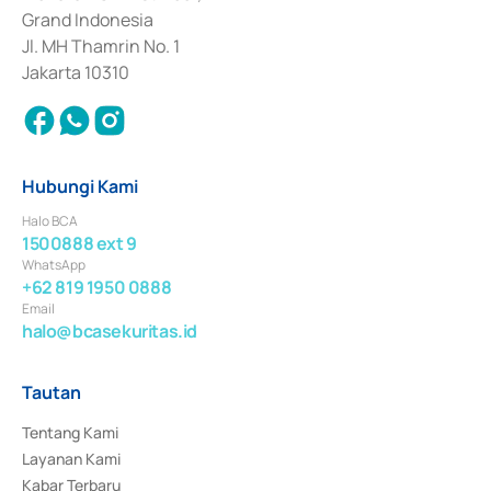
Surat Berharga Komersial yang izinnya diterbitkan pada tahun 2018.
Grand Indonesia
Jl. MH Thamrin No. 1
Jakarta 10310
Hubungi Kami
Halo BCA
1500888 ext 9
WhatsApp
+62 819 1950 0888
Email
halo@bcasekuritas.id
Tautan
Tentang Kami
Layanan Kami
Kabar Terbaru