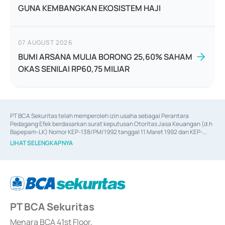
GUNA KEMBANGKAN EKOSISTEM HAJI
07 AUGUST 2026
BUMI ARSANA MULIA BORONG 25,60% SAHAM
OKAS SENILAI RP60,75 MILIAR
PT BCA Sekuritas telah memperoleh izin usaha sebagai Perantara 
Pedagang Efek berdasarkan surat keputusan Otoritas Jasa Keuangan (d.h 
Bapepam-LK) Nomor KEP-138/PM/1992 tanggal 11 Maret 1992 dan KEP-
06/D.04/2014 tanggal 28 Februari 2014, izin usaha sebagai Penjamin Emisi 
LIHAT SELENGKAPNYA
Efek berdasarkan surat keputusan Otoritas Jasa Keuangan Nomor KEP-
12/PM/PEE/1997 tanggal 24 September 1997 dan KEP-07/D.04/2014 
tanggal 28 Februari 2014, izin usaha sebagai penyedia Jasa Konsultasi 
(
Advisory
) atas kegiatan merger, akuisisi, divestasi, dan 
join venture
berdasarkan surat keputusan Otoritas Jasa Keuangan Nomor S-
67/PM.21/2017 tanggal 3 Februari 2017, dan beberapa izin usaha lainnya 
dari Bank Indonesia antara lain sebagai Perantara Pelaksanaan Transaksi 
PT BCA Sekuritas
Sertifikat Deposito di Pasar Uang yang izinnya diterbitkan pada tahun 2017 
dan izin usaha lainnya dari Bank Indonesia sebagai Lembaga Pendukung 
Penerbitan, Transaksi, serta Penatausahaan dan Penyelesaian Transaksi 
Menara BCA 41st Floor,