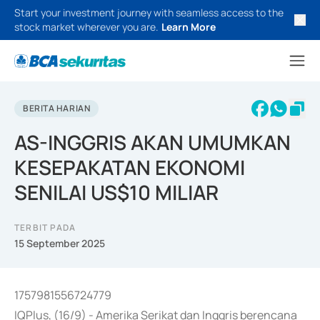
Start your investment journey with seamless access to the
stock market wherever you are.
Learn More
BERITA HARIAN
AS-INGGRIS AKAN UMUMKAN
KESEPAKATAN EKONOMI
SENILAI US$10 MILIAR
TERBIT PADA
15 September 2025
1757981556724779
IQPlus, (16/9) - Amerika Serikat dan Inggris berencana