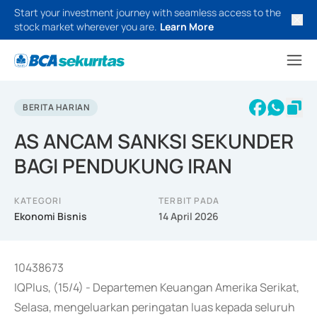
Start your investment journey with seamless access to the
stock market wherever you are.
Learn More
BERITA HARIAN
AS ANCAM SANKSI SEKUNDER
BAGI PENDUKUNG IRAN
KATEGORI
TERBIT PADA
Ekonomi Bisnis
14 April 2026
10438673
IQPlus, (15/4) - Departemen Keuangan Amerika Serikat,
Selasa, mengeluarkan peringatan luas kepada seluruh