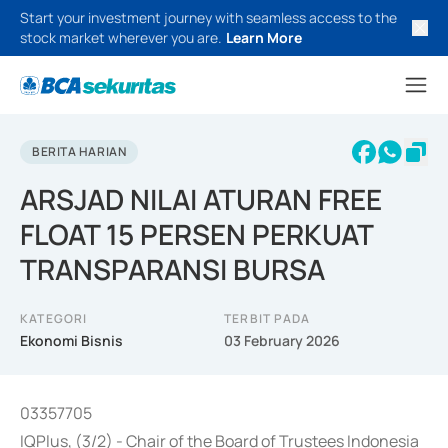
Start your investment journey with seamless access to the
stock market wherever you are.
Learn More
BERITA HARIAN
ARSJAD NILAI ATURAN FREE
FLOAT 15 PERSEN PERKUAT
TRANSPARANSI BURSA
KATEGORI
TERBIT PADA
Ekonomi Bisnis
03 February 2026
03357705
IQPlus, (3/2) - Chair of the Board of Trustees Indonesia