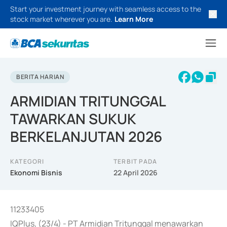
Start your investment journey with seamless access to the
stock market wherever you are.
Learn More
BERITA HARIAN
ARMIDIAN TRITUNGGAL
TAWARKAN SUKUK
BERKELANJUTAN 2026
KATEGORI
TERBIT PADA
Ekonomi Bisnis
22 April 2026
11233405
IQPlus, (23/4) - PT Armidian Tritunggal menawarkan