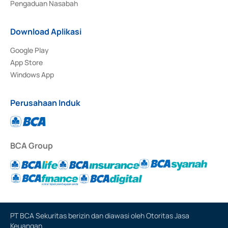
Pengaduan Nasabah
Download Aplikasi
Google Play
App Store
Windows App
Perusahaan Induk
BCA Group
PT BCA Sekuritas berizin dan diawasi oleh Otoritas Jasa
Keuangan