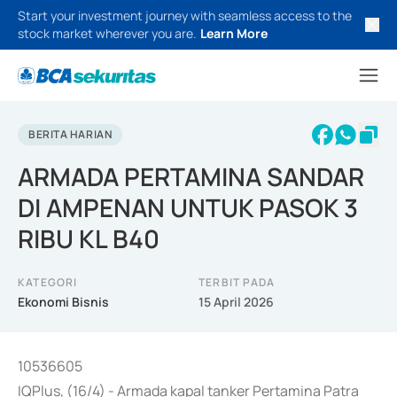
Start your investment journey with seamless access to the
stock market wherever you are.
Learn More
BERITA HARIAN
ARMADA PERTAMINA SANDAR
DI AMPENAN UNTUK PASOK 3
RIBU KL B40
KATEGORI
TERBIT PADA
Ekonomi Bisnis
15 April 2026
10536605
IQPlus, (16/4) - Armada kapal tanker Pertamina Patra