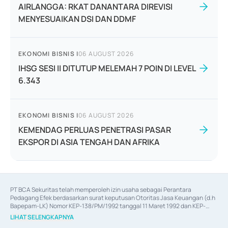
AIRLANGGA: RKAT DANANTARA DIREVISI
MENYESUAIKAN DSI DAN DDMF
EKONOMI BISNIS
|
06 AUGUST 2026
IHSG SESI II DITUTUP MELEMAH 7 POIN DI LEVEL
6.343
EKONOMI BISNIS
|
06 AUGUST 2026
KEMENDAG PERLUAS PENETRASI PASAR
EKSPOR DI ASIA TENGAH DAN AFRIKA
PT BCA Sekuritas telah memperoleh izin usaha sebagai Perantara 
Pedagang Efek berdasarkan surat keputusan Otoritas Jasa Keuangan (d.h 
Bapepam-LK) Nomor KEP-138/PM/1992 tanggal 11 Maret 1992 dan KEP-
06/D.04/2014 tanggal 28 Februari 2014, izin usaha sebagai Penjamin Emisi 
LIHAT SELENGKAPNYA
Efek berdasarkan surat keputusan Otoritas Jasa Keuangan Nomor KEP-