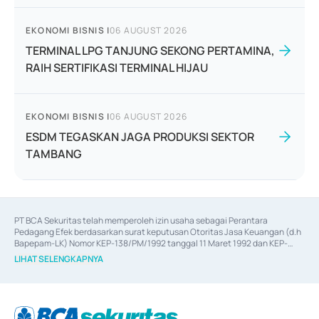
EKONOMI BISNIS
|
06 AUGUST 2026
TERMINAL LPG TANJUNG SEKONG PERTAMINA,
RAIH SERTIFIKASI TERMINAL HIJAU
EKONOMI BISNIS
|
06 AUGUST 2026
ESDM TEGASKAN JAGA PRODUKSI SEKTOR
TAMBANG
PT BCA Sekuritas telah memperoleh izin usaha sebagai Perantara 
Pedagang Efek berdasarkan surat keputusan Otoritas Jasa Keuangan (d.h 
Bapepam-LK) Nomor KEP-138/PM/1992 tanggal 11 Maret 1992 dan KEP-
06/D.04/2014 tanggal 28 Februari 2014, izin usaha sebagai Penjamin Emisi 
LIHAT SELENGKAPNYA
Efek berdasarkan surat keputusan Otoritas Jasa Keuangan Nomor KEP-
12/PM/PEE/1997 tanggal 24 September 1997 dan KEP-07/D.04/2014 
tanggal 28 Februari 2014, izin usaha sebagai penyedia Jasa Konsultasi 
(
Advisory
) atas kegiatan merger, akuisisi, divestasi, dan 
join venture
berdasarkan surat keputusan Otoritas Jasa Keuangan Nomor S-