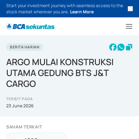
Start your investment journey with seamless access to the
stock market wherever you are.
Learn More
BERITA HARIAN
ARGO MULAI KONSTRUKSI
UTAMA GEDUNG BTS J&T
CARGO
TERBIT PADA
23 June 2026
SAHAM TERKAIT