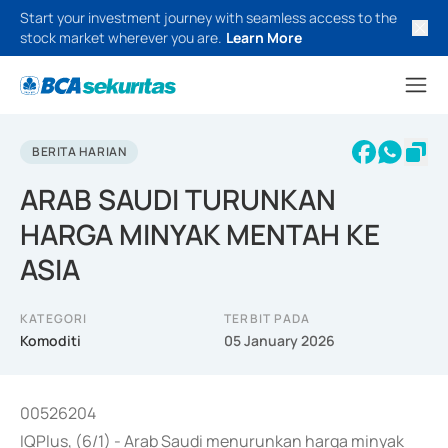
Start your investment journey with seamless access to the
stock market wherever you are.
Learn More
BERITA HARIAN
ARAB SAUDI TURUNKAN
HARGA MINYAK MENTAH KE
ASIA
KATEGORI
TERBIT PADA
Komoditi
05 January 2026
00526204
IQPlus, (6/1) - Arab Saudi menurunkan harga minyak