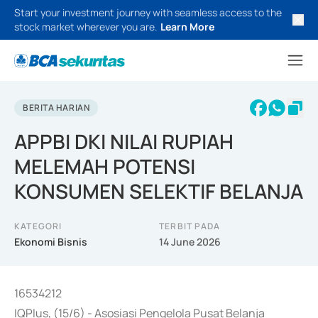
Start your investment journey with seamless access to the
stock market wherever you are.
Learn More
BERITA HARIAN
APPBI DKI NILAI RUPIAH
MELEMAH POTENSI
KONSUMEN SELEKTIF BELANJA
KATEGORI
TERBIT PADA
Ekonomi Bisnis
14 June 2026
16534212
IQPlus, (15/6) - Asosiasi Pengelola Pusat Belanja