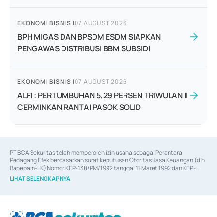
EKONOMI BISNIS
|
07 AUGUST 2026
BPH MIGAS DAN BPSDM ESDM SIAPKAN
PENGAWAS DISTRIBUSI BBM SUBSIDI
EKONOMI BISNIS
|
07 AUGUST 2026
ALFI : PERTUMBUHAN 5,29 PERSEN TRIWULAN II
CERMINKAN RANTAI PASOK SOLID
PT BCA Sekuritas telah memperoleh izin usaha sebagai Perantara 
Pedagang Efek berdasarkan surat keputusan Otoritas Jasa Keuangan (d.h 
Bapepam-LK) Nomor KEP-138/PM/1992 tanggal 11 Maret 1992 dan KEP-
06/D.04/2014 tanggal 28 Februari 2014, izin usaha sebagai Penjamin Emisi 
LIHAT SELENGKAPNYA
Efek berdasarkan surat keputusan Otoritas Jasa Keuangan Nomor KEP-
12/PM/PEE/1997 tanggal 24 September 1997 dan KEP-07/D.04/2014 
tanggal 28 Februari 2014, izin usaha sebagai penyedia Jasa Konsultasi 
(
Advisory
) atas kegiatan merger, akuisisi, divestasi, dan 
join venture
berdasarkan surat keputusan Otoritas Jasa Keuangan Nomor S-