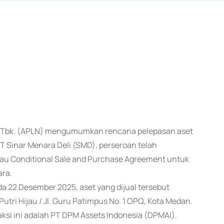
nd Tbk. (APLN) mengumumkan rencana pelepasan aset
PT Sinar Menara Deli (SMD), perseroan telah
tau Conditional Sale and Purchase Agreement untuk
ara.
da 22 Desember 2025, aset yang dijual tersebut
Putri Hijau / Jl. Guru Patimpus No. 1 OPQ, Kota Medan.
ksi ini adalah PT DPM Assets Indonesia (DPMAI).