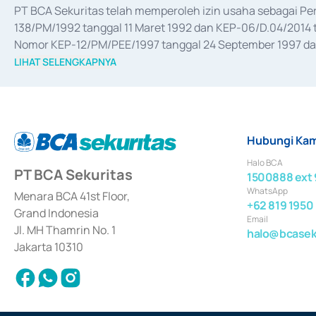
PT BCA Sekuritas telah memperoleh izin usaha sebagai P
138/PM/1992 tanggal 11 Maret 1992 dan KEP-06/D.04/2014 t
Nomor KEP-12/PM/PEE/1997 tanggal 24 September 1997 dan 
merger, akuisisi, divestasi, dan 
join venture
 berdasarkan su
LIHAT SELENGKAPNYA
dari Bank Indonesia antara lain sebagai Perantara Pelaksan
Bank Indonesia sebagai Lembaga Pendukung Penerbitan, Tr
tahun 2018.
Hubungi Kam
Halo BCA
PT BCA Sekuritas
1500888 ext 
WhatsApp
Menara BCA 41st Floor,
+62 819 1950
Grand Indonesia
Email
Jl. MH Thamrin No. 1
halo@bcaseku
Jakarta 10310