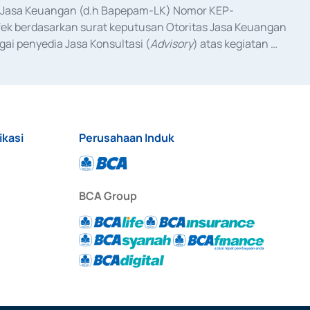
as Jasa Keuangan (d.h Bapepam-LK) Nomor KEP-
fek berdasarkan surat keputusan Otoritas Jasa Keuangan 
ai penyedia Jasa Konsultasi (
Advisory
) atas kegiatan 
anggal 3 Februari 2017, dan beberapa izin usaha lainnya 
iterbitkan pada tahun 2017 dan izin usaha lainnya dari 
at Berharga Komersial yang izinnya diterbitkan pada 
ikasi
Perusahaan Induk
BCA Group