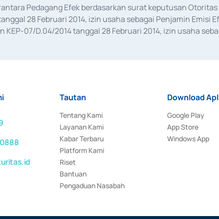
erantara Pedagang Efek berdasarkan surat keputusan Otorit
anggal 28 Februari 2014, izin usaha sebagai Penjamin Emisi E
KEP-07/D.04/2014 tanggal 28 Februari 2014, izin usaha sebag
rat keputusan Otoritas Jasa Keuangan Nomor S-67/PM.21/2017 t
aan Transaksi Sertifikat Deposito di Pasar Uang yang izinnya d
ansaksi, serta Penatausahaan dan Penyelesaian Transaksi Sur
i
Tautan
Download Apl
Tentang Kami
Google Play
9
Layanan Kami
App Store
Kabar Terbaru
Windows App
 0888
Platform Kami
ritas.id
Riset
Bantuan
Pengaduan Nasabah