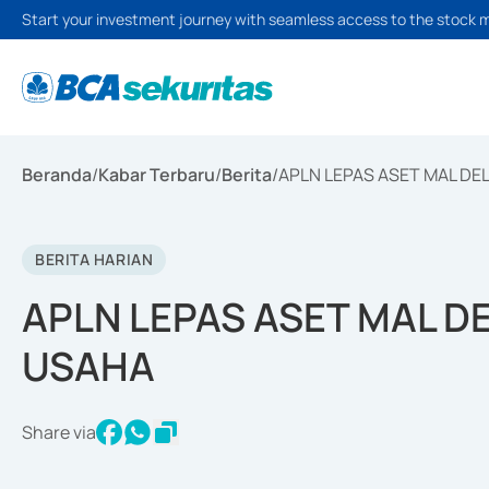
Start your investment journey with seamless access to the stock 
Beranda
/
Kabar Terbaru
/
Berita
/
APLN LEPAS ASET MAL DE
BERITA HARIAN
APLN LEPAS ASET MAL DE
USAHA
Share via