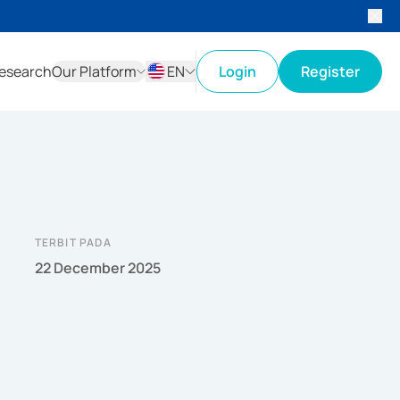
esearch
Our Platform
EN
Login
Register
ID
EN
TERBIT PADA
22 December 2025