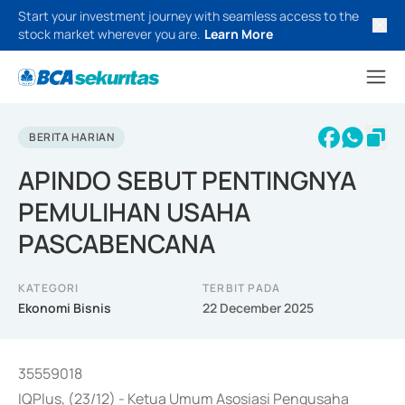
Start your investment journey with seamless access to the
stock market wherever you are.
Learn More
BERITA HARIAN
APINDO SEBUT PENTINGNYA
PEMULIHAN USAHA
PASCABENCANA
KATEGORI
TERBIT PADA
Ekonomi Bisnis
22 December 2025
35559018
IQPlus, (23/12) - Ketua Umum Asosiasi Pengusaha