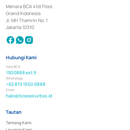
dan izin usaha lainnya dari Bank Indonesia sebagai Lembaga Pendukung 
Penerbitan, Transaksi, serta Penatausahaan dan Penyelesaian Transaksi 
Menara BCA 41st Floor,
Surat Berharga Komersial yang izinnya diterbitkan pada tahun 2018.
Grand Indonesia
Jl. MH Thamrin No. 1
Jakarta 10310
Hubungi Kami
Halo BCA
1500888 ext 9
WhatsApp
+62 819 1950 0888
Email
halo@bcasekuritas.id
Tautan
Tentang Kami
Layanan Kami