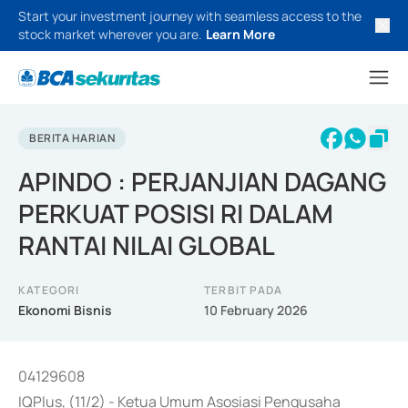
Start your investment journey with seamless access to the
stock market wherever you are.
Learn More
BERITA HARIAN
APINDO : PERJANJIAN DAGANG
PERKUAT POSISI RI DALAM
RANTAI NILAI GLOBAL
KATEGORI
TERBIT PADA
Ekonomi Bisnis
10 February 2026
04129608
IQPlus, (11/2) - Ketua Umum Asosiasi Pengusaha