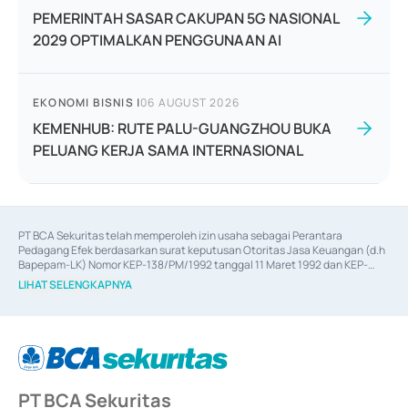
PEMERINTAH SASAR CAKUPAN 5G NASIONAL
2029 OPTIMALKAN PENGGUNAAN AI
EKONOMI BISNIS
|
06 AUGUST 2026
KEMENHUB: RUTE PALU-GUANGZHOU BUKA
PELUANG KERJA SAMA INTERNASIONAL
PT BCA Sekuritas telah memperoleh izin usaha sebagai Perantara 
Pedagang Efek berdasarkan surat keputusan Otoritas Jasa Keuangan (d.h 
Bapepam-LK) Nomor KEP-138/PM/1992 tanggal 11 Maret 1992 dan KEP-
06/D.04/2014 tanggal 28 Februari 2014, izin usaha sebagai Penjamin Emisi 
LIHAT SELENGKAPNYA
Efek berdasarkan surat keputusan Otoritas Jasa Keuangan Nomor KEP-
12/PM/PEE/1997 tanggal 24 September 1997 dan KEP-07/D.04/2014 
tanggal 28 Februari 2014, izin usaha sebagai penyedia Jasa Konsultasi 
(
Advisory
) atas kegiatan merger, akuisisi, divestasi, dan 
join venture
berdasarkan surat keputusan Otoritas Jasa Keuangan Nomor S-
67/PM.21/2017 tanggal 3 Februari 2017, dan beberapa izin usaha lainnya 
dari Bank Indonesia antara lain sebagai Perantara Pelaksanaan Transaksi 
PT BCA Sekuritas
Sertifikat Deposito di Pasar Uang yang izinnya diterbitkan pada tahun 2017 