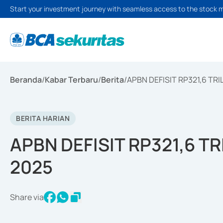
Start your investment journey with seamless access to the stock 
Beranda
/
Kabar Terbaru
/
Berita
/
APBN DEFISIT RP321,6 TR
BERITA HARIAN
APBN DEFISIT RP321,6 T
2025
Share via