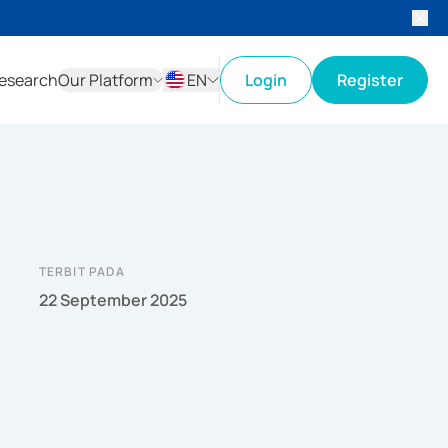
esearch
Our Platform
EN
Login
Register
ID
EN
TERBIT PADA
22 September 2025