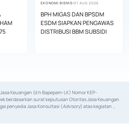
EKONOMI BISNIS
|
07 AUG 2026
A
BPH MIGAS DAN BPSDM
AHAM
ESDM SIAPKAN PENGAWAS
75
DISTRIBUSI BBM SUBSIDI
as Jasa Keuangan (d.h Bapepam-LK) Nomor KEP-
fek berdasarkan surat keputusan Otoritas Jasa Keuangan 
ai penyedia Jasa Konsultasi (
Advisory
) atas kegiatan 
anggal 3 Februari 2017, dan beberapa izin usaha lainnya 
iterbitkan pada tahun 2017 dan izin usaha lainnya dari 
at Berharga Komersial yang izinnya diterbitkan pada 