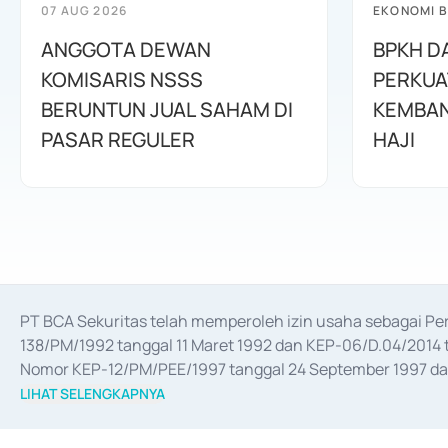
07 AUG 2026
EKONOMI B
ANGGOTA DEWAN
BPKH D
KOMISARIS NSSS
PERKUA
BERUNTUN JUAL SAHAM DI
KEMBAN
PASAR REGULER
HAJI
PT BCA Sekuritas telah memperoleh izin usaha sebagai P
138/PM/1992 tanggal 11 Maret 1992 dan KEP-06/D.04/2014 t
Nomor KEP-12/PM/PEE/1997 tanggal 24 September 1997 dan 
merger, akuisisi, divestasi, dan 
join venture
 berdasarkan su
LIHAT SELENGKAPNYA
dari Bank Indonesia antara lain sebagai Perantara Pelaksan
Bank Indonesia sebagai Lembaga Pendukung Penerbitan, Tr