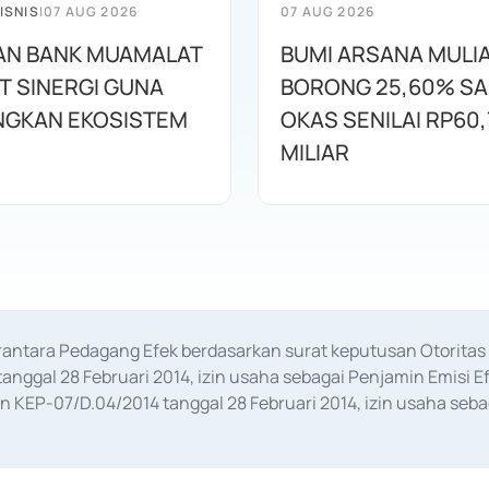
ISNIS
|
07 AUG 2026
07 AUG 2026
AN BANK MUAMALAT
BUMI ARSANA MULI
T SINERGI GUNA
BORONG 25,60% S
GKAN EKOSISTEM
OKAS SENILAI RP60,
MILIAR
erantara Pedagang Efek berdasarkan surat keputusan Otorit
anggal 28 Februari 2014, izin usaha sebagai Penjamin Emisi E
KEP-07/D.04/2014 tanggal 28 Februari 2014, izin usaha sebag
rat keputusan Otoritas Jasa Keuangan Nomor S-67/PM.21/2017 t
aan Transaksi Sertifikat Deposito di Pasar Uang yang izinnya d
ansaksi, serta Penatausahaan dan Penyelesaian Transaksi Sur