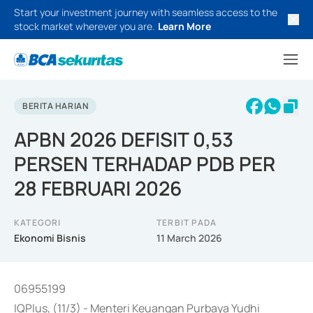
Start your investment journey with seamless access to the
stock market wherever you are.
Learn More
BERITA HARIAN
APBN 2026 DEFISIT 0,53
PERSEN TERHADAP PDB PER
28 FEBRUARI 2026
KATEGORI
TERBIT PADA
Ekonomi Bisnis
11 March 2026
06955199
IQPlus, (11/3) - Menteri Keuangan Purbaya Yudhi