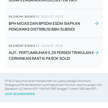
GUNA KEMBANGKAN EKOSISTEM HAJI
EKONOMI BISNIS
|
07 AUGUST 2026
BPH MIGAS DAN BPSDM ESDM SIAPKAN
PENGAWAS DISTRIBUSI BBM SUBSIDI
EKONOMI BISNIS
|
07 AUGUST 2026
ALFI : PERTUMBUHAN 5,29 PERSEN TRIWULAN II
CERMINKAN RANTAI PASOK SOLID
PT BCA Sekuritas telah memperoleh izin usaha sebagai Perantara 
Pedagang Efek berdasarkan surat keputusan Otoritas Jasa Keuangan (d.h 
Bapepam-LK) Nomor KEP-138/PM/1992 tanggal 11 Maret 1992 dan KEP-
06/D.04/2014 tanggal 28 Februari 2014, izin usaha sebagai Penjamin Emisi 
LIHAT SELENGKAPNYA
Efek berdasarkan surat keputusan Otoritas Jasa Keuangan Nomor KEP-
12/PM/PEE/1997 tanggal 24 September 1997 dan KEP-07/D.04/2014 
tanggal 28 Februari 2014, izin usaha sebagai penyedia Jasa Konsultasi 
(
Advisory
) atas kegiatan merger, akuisisi, divestasi, dan 
join venture