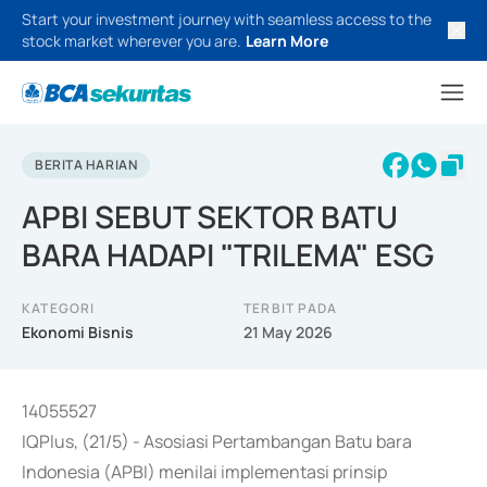
Start your investment journey with seamless access to the
stock market wherever you are.
Learn More
BERITA HARIAN
APBI SEBUT SEKTOR BATU
BARA HADAPI "TRILEMA" ESG
KATEGORI
TERBIT PADA
Ekonomi Bisnis
21 May 2026
14055527
IQPlus, (21/5) - Asosiasi Pertambangan Batu bara
Indonesia (APBI) menilai implementasi prinsip