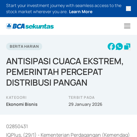
Start your investment journey with seamless access to the
stock market wherever you are.
Learn More
BERITA HARIAN
ANTISIPASI CUACA EKSTREM,
PEMERINTAH PERCEPAT
DISTRIBUSI PANGAN
KATEGORI
TERBIT PADA
Ekonomi Bisnis
29 January 2026
02850431
IQPlus, (29/1) - Kementerian Perdagangan (Kemendag)