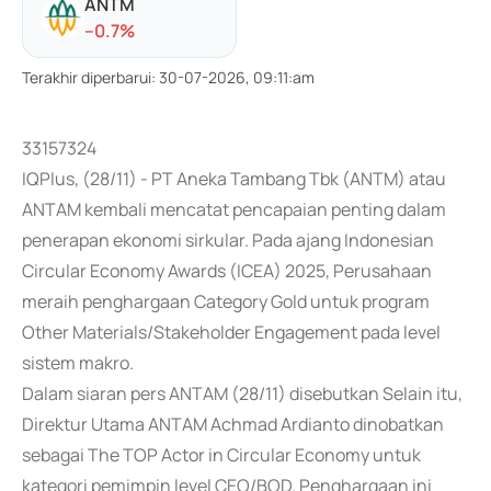
ANTM
-
-0.7
%
Terakhir diperbarui
:
30-07-2026, 09:11:am
33157324
IQPlus, (28/11) - PT Aneka Tambang Tbk (ANTM) atau
ANTAM kembali mencatat pencapaian penting dalam
penerapan ekonomi sirkular. Pada ajang Indonesian
Circular Economy Awards (ICEA) 2025, Perusahaan
meraih penghargaan Category Gold untuk program
Other Materials/Stakeholder Engagement pada level
sistem makro.
Dalam siaran pers ANTAM (28/11) disebutkan Selain itu,
Direktur Utama ANTAM Achmad Ardianto dinobatkan
sebagai The TOP Actor in Circular Economy untuk
kategori pemimpin level CEO/BOD. Penghargaan ini