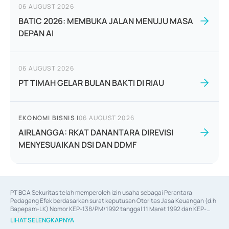
06 AUGUST 2026
BATIC 2026: MEMBUKA JALAN MENUJU MASA
DEPAN AI
06 AUGUST 2026
PT TIMAH GELAR BULAN BAKTI DI RIAU
EKONOMI BISNIS
|
06 AUGUST 2026
AIRLANGGA: RKAT DANANTARA DIREVISI
MENYESUAIKAN DSI DAN DDMF
PT BCA Sekuritas telah memperoleh izin usaha sebagai Perantara 
Pedagang Efek berdasarkan surat keputusan Otoritas Jasa Keuangan (d.h 
Bapepam-LK) Nomor KEP-138/PM/1992 tanggal 11 Maret 1992 dan KEP-
06/D.04/2014 tanggal 28 Februari 2014, izin usaha sebagai Penjamin Emisi 
LIHAT SELENGKAPNYA
Efek berdasarkan surat keputusan Otoritas Jasa Keuangan Nomor KEP-