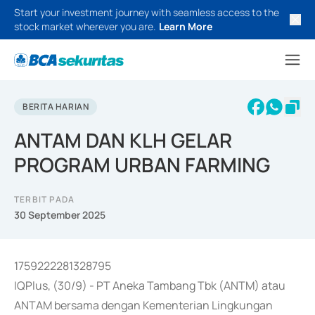
Start your investment journey with seamless access to the
stock market wherever you are.
Learn More
BERITA HARIAN
ANTAM DAN KLH GELAR
PROGRAM URBAN FARMING
TERBIT PADA
30 September 2025
1759222281328795
IQPlus, (30/9) - PT Aneka Tambang Tbk (ANTM) atau
ANTAM bersama dengan Kementerian Lingkungan