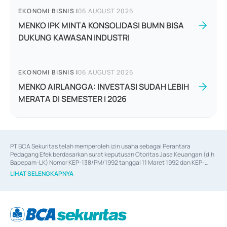
EKONOMI BISNIS
|
06 AUGUST 2026
MENKO IPK MINTA KONSOLIDASI BUMN BISA
DUKUNG KAWASAN INDUSTRI
EKONOMI BISNIS
|
06 AUGUST 2026
MENKO AIRLANGGA: INVESTASI SUDAH LEBIH
MERATA DI SEMESTER I 2026
PT BCA Sekuritas telah memperoleh izin usaha sebagai Perantara 
Pedagang Efek berdasarkan surat keputusan Otoritas Jasa Keuangan (d.h 
Bapepam-LK) Nomor KEP-138/PM/1992 tanggal 11 Maret 1992 dan KEP-
06/D.04/2014 tanggal 28 Februari 2014, izin usaha sebagai Penjamin Emisi 
LIHAT SELENGKAPNYA
Efek berdasarkan surat keputusan Otoritas Jasa Keuangan Nomor KEP-
12/PM/PEE/1997 tanggal 24 September 1997 dan KEP-07/D.04/2014 
tanggal 28 Februari 2014, izin usaha sebagai penyedia Jasa Konsultasi 
(
Advisory
) atas kegiatan merger, akuisisi, divestasi, dan 
join venture
berdasarkan surat keputusan Otoritas Jasa Keuangan Nomor S-
67/PM.21/2017 tanggal 3 Februari 2017, dan beberapa izin usaha lainnya 