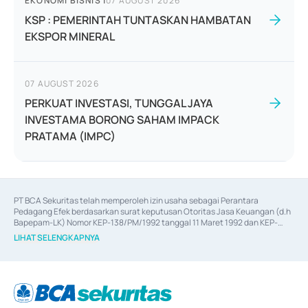
EKONOMI BISNIS
|
07 AUGUST 2026
KSP : PEMERINTAH TUNTASKAN HAMBATAN
EKSPOR MINERAL
07 AUGUST 2026
PERKUAT INVESTASI, TUNGGAL JAYA
INVESTAMA BORONG SAHAM IMPACK
PRATAMA (IMPC)
PT BCA Sekuritas telah memperoleh izin usaha sebagai Perantara 
Pedagang Efek berdasarkan surat keputusan Otoritas Jasa Keuangan (d.h 
Bapepam-LK) Nomor KEP-138/PM/1992 tanggal 11 Maret 1992 dan KEP-
06/D.04/2014 tanggal 28 Februari 2014, izin usaha sebagai Penjamin Emisi 
LIHAT SELENGKAPNYA
Efek berdasarkan surat keputusan Otoritas Jasa Keuangan Nomor KEP-
12/PM/PEE/1997 tanggal 24 September 1997 dan KEP-07/D.04/2014 
tanggal 28 Februari 2014, izin usaha sebagai penyedia Jasa Konsultasi 
(
Advisory
) atas kegiatan merger, akuisisi, divestasi, dan 
join venture
berdasarkan surat keputusan Otoritas Jasa Keuangan Nomor S-
67/PM.21/2017 tanggal 3 Februari 2017, dan beberapa izin usaha lainnya 