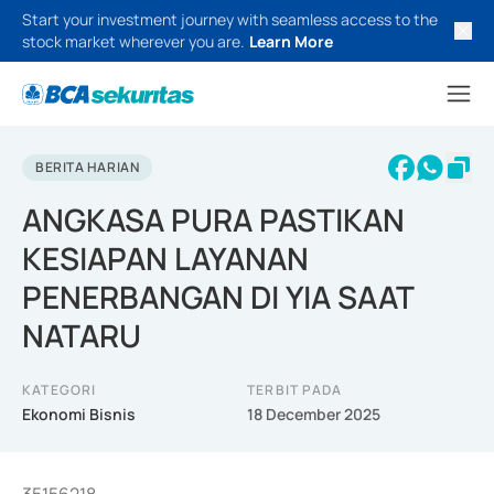
Start your investment journey with seamless access to the
stock market wherever you are.
Learn More
BERITA HARIAN
ANGKASA PURA PASTIKAN
KESIAPAN LAYANAN
PENERBANGAN DI YIA SAAT
NATARU
KATEGORI
TERBIT PADA
Ekonomi Bisnis
18 December 2025