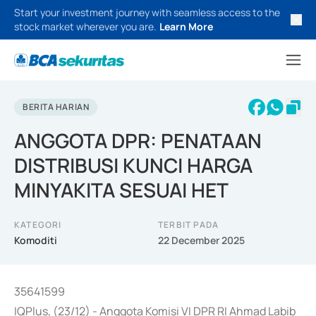
Start your investment journey with seamless access to the
stock market wherever you are.
Learn More
BERITA HARIAN
ANGGOTA DPR: PENATAAN
DISTRIBUSI KUNCI HARGA
MINYAKITA SESUAI HET
KATEGORI
TERBIT PADA
Komoditi
22 December 2025
35641599
IQPlus, (23/12) - Anggota Komisi VI DPR RI Ahmad Labib