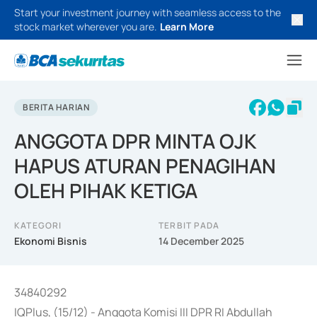
Start your investment journey with seamless access to the
stock market wherever you are.
Learn More
BERITA HARIAN
ANGGOTA DPR MINTA OJK
HAPUS ATURAN PENAGIHAN
OLEH PIHAK KETIGA
KATEGORI
TERBIT PADA
Ekonomi Bisnis
14 December 2025
34840292
IQPlus, (15/12) - Anggota Komisi III DPR RI Abdullah