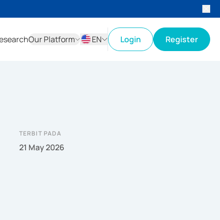
esearch
Our Platform
EN
Login
Register
ID
EN
TERBIT PADA
21 May 2026