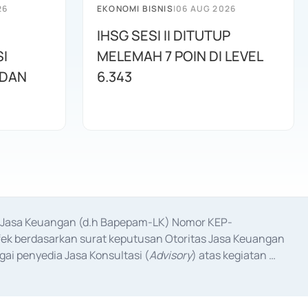
26
EKONOMI BISNIS
|
06 AUG 2026
IHSG SESI II DITUTUP
I
MELEMAH 7 POIN DI LEVEL
 DAN
6.343
as Jasa Keuangan (d.h Bapepam-LK) Nomor KEP-
fek berdasarkan surat keputusan Otoritas Jasa Keuangan 
ai penyedia Jasa Konsultasi (
Advisory
) atas kegiatan 
anggal 3 Februari 2017, dan beberapa izin usaha lainnya 
iterbitkan pada tahun 2017 dan izin usaha lainnya dari 
at Berharga Komersial yang izinnya diterbitkan pada 