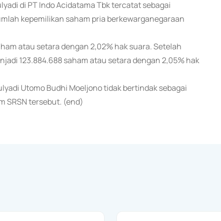
lyadi di PT Indo Acidatama Tbk tercatat sebagai
jumlah kepemilikan saham pria berkewarganegaraan
 saham atau setara dengan 2,02% hak suara. Setelah
njadi 123.884.688 saham atau setara dengan 2,05% hak
ulyadi Utomo Budhi Moeljono tidak bertindak sebagai
 SRSN tersebut. (end)