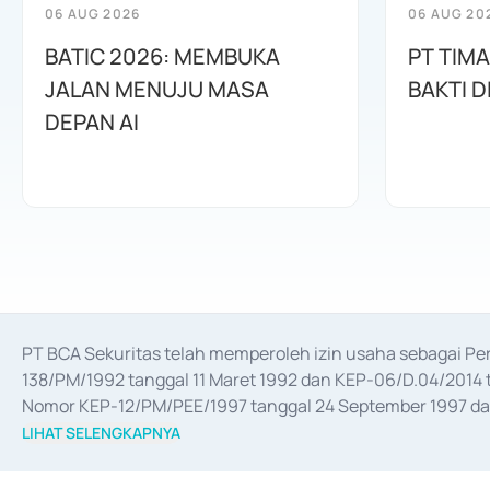
06 AUG 2026
06 AUG 20
BATIC 2026: MEMBUKA
PT TIM
JALAN MENUJU MASA
BAKTI D
DEPAN AI
PT BCA Sekuritas telah memperoleh izin usaha sebagai P
138/PM/1992 tanggal 11 Maret 1992 dan KEP-06/D.04/2014 t
Nomor KEP-12/PM/PEE/1997 tanggal 24 September 1997 dan 
merger, akuisisi, divestasi, dan 
join venture
 berdasarkan su
LIHAT SELENGKAPNYA
dari Bank Indonesia antara lain sebagai Perantara Pelaksan
Bank Indonesia sebagai Lembaga Pendukung Penerbitan, Tr