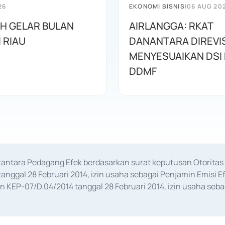
26
EKONOMI BISNIS
|
06 AUG 20
AH GELAR BULAN
AIRLANGGA: RKAT
I RIAU
DANANTARA DIREVIS
MENYESUAIKAN DSI
DDMF
erantara Pedagang Efek berdasarkan surat keputusan Otorit
anggal 28 Februari 2014, izin usaha sebagai Penjamin Emisi E
KEP-07/D.04/2014 tanggal 28 Februari 2014, izin usaha sebag
rat keputusan Otoritas Jasa Keuangan Nomor S-67/PM.21/2017 t
aan Transaksi Sertifikat Deposito di Pasar Uang yang izinnya d
ansaksi, serta Penatausahaan dan Penyelesaian Transaksi Sur