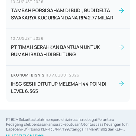
10 AUGUST 2026
TAMBAH PORSI SAHAM DI BUDI, BUDI DELTA
SWAKARYA KUCURKAN DANA RP42,77 MILIAR
10 AUGUST 2026
PT TIMAH SERAHKAN BANTUAN UNTUK
RUMAH IBADAH DI BELITUNG
EKONOMI BISNIS
|
10 AUGUST 2026
IHSG SESI II DITUTUP MELEMAH 44 POIN DI
LEVEL 6.365
PT BCA Sekuritas telah memperoleh izin usaha sebagai Perantara 
Pedagang Efek berdasarkan surat keputusan Otoritas Jasa Keuangan (d.h 
Bapepam-LK) Nomor KEP-138/PM/1992 tanggal 11 Maret 1992 dan KEP-
06/D.04/2014 tanggal 28 Februari 2014, izin usaha sebagai Penjamin Emisi 
LIHAT SELENGKAPNYA