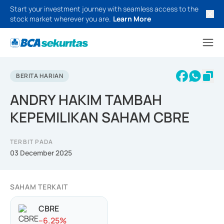
Start your investment journey with seamless access to the
stock market wherever you are.
Learn More
BERITA HARIAN
ANDRY HAKIM TAMBAH
KEPEMILIKAN SAHAM CBRE
TERBIT PADA
03 December 2025
SAHAM TERKAIT
CBRE
-
-6.25
%