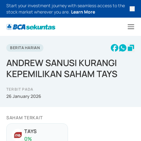
Start your investment journey with seamless access to the
stock market wherever you are.
Learn More
BERITA HARIAN
ANDREW SANUSI KURANGI
KEPEMILIKAN SAHAM TAYS
TERBIT PADA
26 January 2026
SAHAM TERKAIT
TAYS
0
%