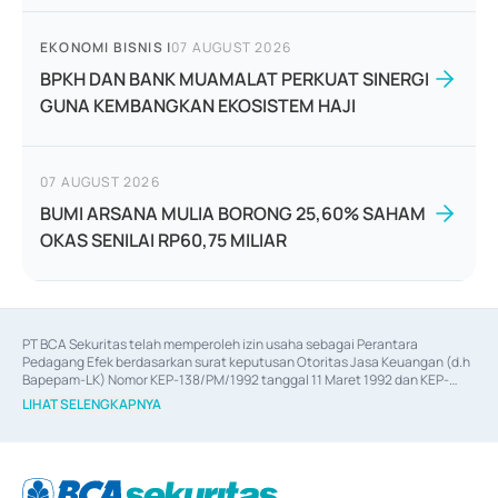
EKONOMI BISNIS
|
07 AUGUST 2026
BPKH DAN BANK MUAMALAT PERKUAT SINERGI
GUNA KEMBANGKAN EKOSISTEM HAJI
07 AUGUST 2026
BUMI ARSANA MULIA BORONG 25,60% SAHAM
OKAS SENILAI RP60,75 MILIAR
PT BCA Sekuritas telah memperoleh izin usaha sebagai Perantara 
Pedagang Efek berdasarkan surat keputusan Otoritas Jasa Keuangan (d.h 
Bapepam-LK) Nomor KEP-138/PM/1992 tanggal 11 Maret 1992 dan KEP-
06/D.04/2014 tanggal 28 Februari 2014, izin usaha sebagai Penjamin Emisi 
LIHAT SELENGKAPNYA
Efek berdasarkan surat keputusan Otoritas Jasa Keuangan Nomor KEP-
12/PM/PEE/1997 tanggal 24 September 1997 dan KEP-07/D.04/2014 
tanggal 28 Februari 2014, izin usaha sebagai penyedia Jasa Konsultasi 
(
Advisory
) atas kegiatan merger, akuisisi, divestasi, dan 
join venture
berdasarkan surat keputusan Otoritas Jasa Keuangan Nomor S-