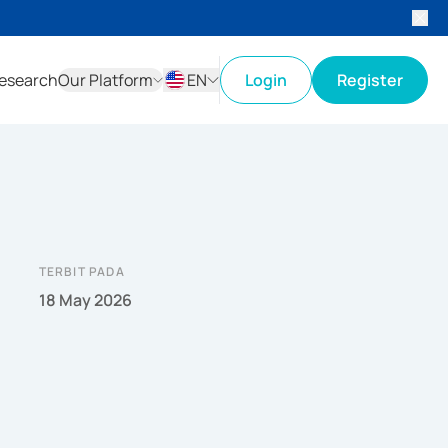
esearch
Our Platform
EN
Login
Register
ID
EN
TERBIT PADA
18 May 2026