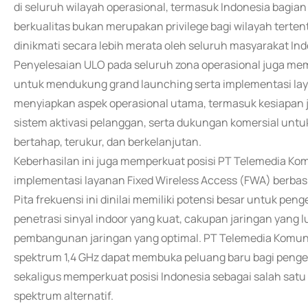
di seluruh wilayah operasional, termasuk Indonesia bagian
berkualitas bukan merupakan privilege bagi wilayah terte
dinikmati secara lebih merata oleh seluruh masyarakat Ind
Penyelesaian ULO pada seluruh zona operasional juga mem
untuk mendukung grand launching serta implementasi layan
menyiapkan aspek operasional utama, termasuk kesiapan j
sistem aktivasi pelanggan, serta dukungan komersial untu
bertahap, terukur, dan berkelanjutan.
Keberhasilan ini juga memperkuat posisi PT Telemedia Kom
implementasi layanan Fixed Wireless Access (FWA) berbasis
Pita frekuensi ini dinilai memiliki potensi besar untuk pe
penetrasi sinyal indoor yang kuat, cakupan jaringan yang lua
pembangunan jaringan yang optimal. PT Telemedia Komun
spektrum 1,4 GHz dapat membuka peluang baru bagi pengem
sekaligus memperkuat posisi Indonesia sebagai salah sat
spektrum alternatif.