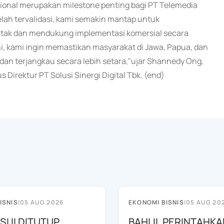
ional merupakan milestone penting bagi PT Telemedia
lah tervalidasi, kami semakin mantap untuk
ntak dan mendukung implementasi komersial secara
ini, kami ingin memastikan masyarakat di Jawa, Papua, dan
 dan terjangkau secara lebih setara,"ujar Shannedy Ong,
Direktur PT Solusi Sinergi Digital Tbk. (end)
ISNIS
|
05 AUG 2026
EKONOMI BISNIS
|
05 AUG 20
SI II DITUTUP
BAHLIL PERINTAHKA