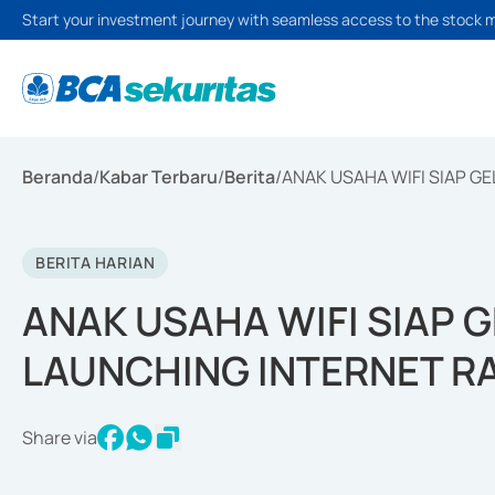
Start your investment journey with seamless access to the stock 
Beranda
/
Kabar Terbaru
/
Berita
/
ANAK USAHA WIFI SIAP G
BERITA HARIAN
ANAK USAHA WIFI SIAP 
LAUNCHING INTERNET R
Share via