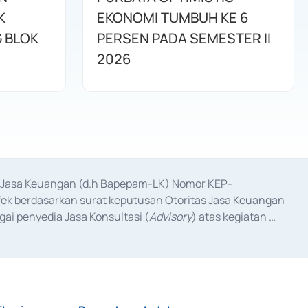
K
EKONOMI TUMBUH KE 6
G BLOK
PERSEN PADA SEMESTER II
2026
as Jasa Keuangan (d.h Bapepam-LK) Nomor KEP-
fek berdasarkan surat keputusan Otoritas Jasa Keuangan 
ai penyedia Jasa Konsultasi (
Advisory
) atas kegiatan 
anggal 3 Februari 2017, dan beberapa izin usaha lainnya 
iterbitkan pada tahun 2017 dan izin usaha lainnya dari 
at Berharga Komersial yang izinnya diterbitkan pada 