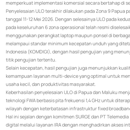
memperkuat implementasi komersial secara bertahap di se
Penyelesaian ULO terakhir dilakukan pada Zona 9 Papua p
tanggal 11-12 Mei 2026. Dengan selesainya ULO pada kedua
pada keseluruhan 6 zona operasional telah resmi diselesai
menggunakan perangkat laptop maupun ponsel di berbagai 
melampaui standar minimum kecepatan unduh yang ditetap
Indonesia (KOMDIGI), dengan hasil pengujian yang menunj
titik pengujian tertentu.
Selain kecepatan, hasil pengujian juga menunjukkan kualita
kemampuan layanan multi-device yang optimal untuk men
usaha kecil, dan produktivitas masyarakat.
Keberhasilan penyelesaian ULO di Papua dan Maluku men
teknologi FWA berbasis pita frekuensi 1,4 GHz untuk ditera
wilayah dengan keterbatasan infrastruktur fixed broadband
Hal ini sejalan dengan komitmen SURGE dan PT Telemedi
digital melalui layanan IRA dengan menghadirkan akses in