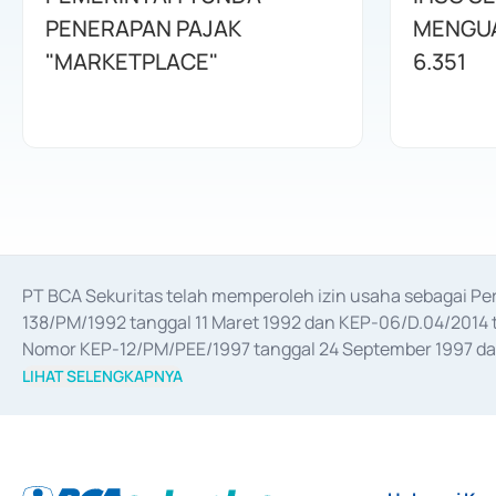
PENERAPAN PAJAK
MENGUAT
"MARKETPLACE"
6.351
PT BCA Sekuritas telah memperoleh izin usaha sebagai P
138/PM/1992 tanggal 11 Maret 1992 dan KEP-06/D.04/2014 t
Nomor KEP-12/PM/PEE/1997 tanggal 24 September 1997 dan 
merger, akuisisi, divestasi, dan 
join venture
 berdasarkan su
LIHAT SELENGKAPNYA
dari Bank Indonesia antara lain sebagai Perantara Pelaksan
Bank Indonesia sebagai Lembaga Pendukung Penerbitan, Tr
tahun 2018.