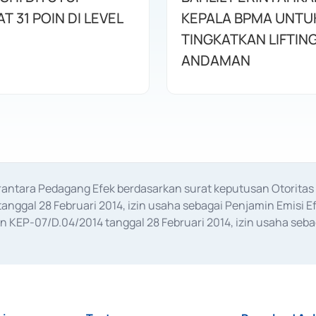
 31 POIN DI LEVEL
KEPALA BPMA UNTU
TINGKATKAN LIFTIN
ANDAMAN
erantara Pedagang Efek berdasarkan surat keputusan Otorit
anggal 28 Februari 2014, izin usaha sebagai Penjamin Emisi E
KEP-07/D.04/2014 tanggal 28 Februari 2014, izin usaha sebag
rat keputusan Otoritas Jasa Keuangan Nomor S-67/PM.21/2017 t
aan Transaksi Sertifikat Deposito di Pasar Uang yang izinnya d
ansaksi, serta Penatausahaan dan Penyelesaian Transaksi Sur