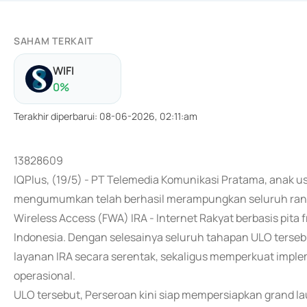
SAHAM TERKAIT
WIFI
0
%
Terakhir diperbarui
:
08-06-2026, 02:11:am
13828609
IQPlus, (19/5) - PT Telemedia Komunikasi Pratama, anak usa
mengumumkan telah berhasil merampungkan seluruh rangka
Wireless Access (FWA) IRA - Internet Rakyat berbasis pita f
Indonesia. Dengan selesainya seluruh tahapan ULO terseb
layanan IRA secara serentak, sekaligus memperkuat implem
operasional.
ULO tersebut, Perseroan kini siap mempersiapkan grand la