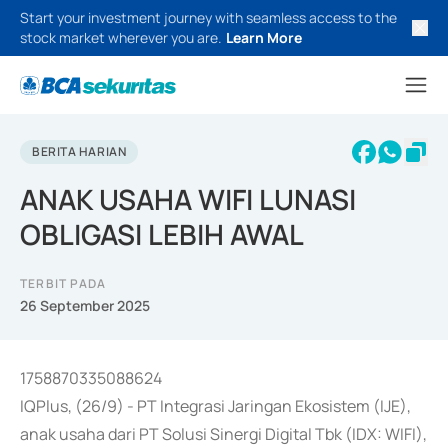
Start your investment journey with seamless access to the
stock market wherever you are.
Learn More
BERITA HARIAN
ANAK USAHA WIFI LUNASI
OBLIGASI LEBIH AWAL
TERBIT PADA
26 September 2025
1758870335088624
IQPlus, (26/9) - PT Integrasi Jaringan Ekosistem (IJE),
anak usaha dari PT Solusi Sinergi Digital Tbk (IDX: WIFI),