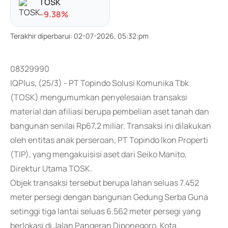
TOSK
-
-9.38
%
Terakhir diperbarui
:
02-07-2026, 05:32:pm
08329990
IQPlus, (25/3) - PT Topindo Solusi Komunika Tbk
(TOSK) mengumumkan penyelesaian transaksi
material dan afiliasi berupa pembelian aset tanah dan
bangunan senilai Rp67,2 miliar. Transaksi ini dilakukan
oleh entitas anak perseroan, PT Topindo Ikon Properti
(TIP), yang mengakuisisi aset dari Seiko Manito,
Direktur Utama TOSK.
Objek transaksi tersebut berupa lahan seluas 7.452
meter persegi dengan bangunan Gedung Serba Guna
setinggi tiga lantai seluas 6.562 meter persegi yang
berlokasi di Jalan Pangeran Diponegoro, Kota