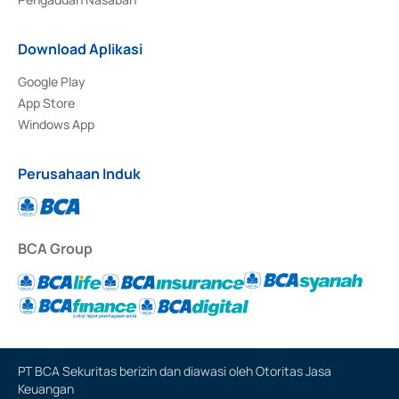
Download Aplikasi
Google Play
App Store
Windows App
Perusahaan Induk
BCA Group
PT BCA Sekuritas berizin dan diawasi oleh Otoritas Jasa
Keuangan