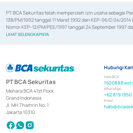
PT BCA Sekuritas telah memperoleh izin usaha sebagai P
138/PM/1992 tanggal 11 Maret 1992 dan KEP-06/D.04/2014 t
Nomor KEP-12/PM/PEE/1997 tanggal 24 September 1997 dan 
merger, akuisisi, divestasi, dan 
join venture
 berdasarkan su
LIHAT SELENGKAPNYA
dari Bank Indonesia antara lain sebagai Perantara Pelaksan
Bank Indonesia sebagai Lembaga Pendukung Penerbitan, Tr
tahun 2018.
Hubungi Kam
Halo BCA
PT BCA Sekuritas
1500888 ext 
WhatsApp
Menara BCA 41st Floor,
+62 819 1950
Grand Indonesia
Email
Jl. MH Thamrin No. 1
halo@bcaseku
Jakarta 10310