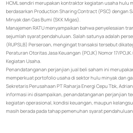
HCML sendiri merupakan kontraktor kegiatan usaha hulu m
berdasarkan Production Sharing Contract (PSC) dengan S
Minyak dan Gas Bumi (SKK Migas).
Manajemen RATU menyampaikan bahwa penyelesaian trans
sejumlah syarat pendahuluan. Salah satunya adalah per
(RUPSLB) Perseroan, mengingat transaksi tersebut dikateg
Peraturan Otoritas Jasa Keuangan (POJK) Nomor 17/POJK.
Kegiatan Usaha.
Penandatanganan perjanjian jual beli saham ini merupakan
memperkuat portofolio usaha di sektor hulu minyak dan ga
Sekretaris Perusahaan PT Raharja Energi Cepu Tbk, Adri
informasi ini disampaikan, penandatanganan perjanjian 
kegiatan operasional, kondisi keuangan, maupun kelangsu
masih berada pada tahap pemenuhan syarat pendahuluan d