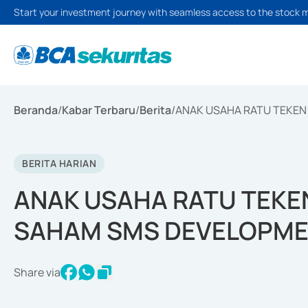
Start your investment journey with seamless access to the stock 
Beranda
/
Kabar Terbaru
/
Berita
/
ANAK USAHA RATU TEKEN
BERITA HARIAN
ANAK USAHA RATU TEKEN
SAHAM SMS DEVELOPM
Share via