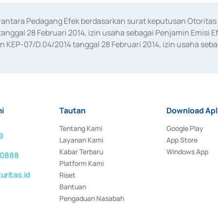
erantara Pedagang Efek berdasarkan surat keputusan Otorit
anggal 28 Februari 2014, izin usaha sebagai Penjamin Emisi E
KEP-07/D.04/2014 tanggal 28 Februari 2014, izin usaha sebag
rat keputusan Otoritas Jasa Keuangan Nomor S-67/PM.21/2017 t
aan Transaksi Sertifikat Deposito di Pasar Uang yang izinnya d
ansaksi, serta Penatausahaan dan Penyelesaian Transaksi Sur
i
Tautan
Download Apl
Tentang Kami
Google Play
9
Layanan Kami
App Store
Kabar Terbaru
Windows App
 0888
Platform Kami
ritas.id
Riset
Bantuan
Pengaduan Nasabah