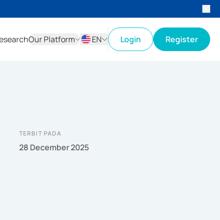
esearch
Our Platform
EN
Login
Register
ID
EN
TERBIT PADA
28 December 2025