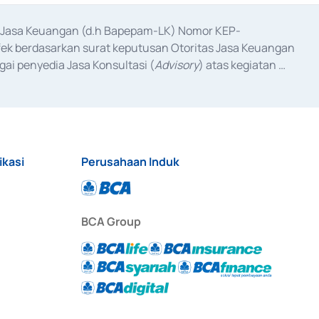
as Jasa Keuangan (d.h Bapepam-LK) Nomor KEP-
fek berdasarkan surat keputusan Otoritas Jasa Keuangan 
ai penyedia Jasa Konsultasi (
Advisory
) atas kegiatan 
anggal 3 Februari 2017, dan beberapa izin usaha lainnya 
iterbitkan pada tahun 2017 dan izin usaha lainnya dari 
at Berharga Komersial yang izinnya diterbitkan pada 
ikasi
Perusahaan Induk
BCA Group