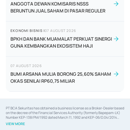
ANGGOTA DEWAN KOMISARIS NSSS
BERUNTUN JUAL SAHAM DI PASAR REGULER
EKONOMI BISNIS
|
07 AUGUST 2026
BPKH DAN BANK MUAMALAT PERKUAT SINERGI
GUNA KEMBANGKAN EKOSISTEM HAJI
07 AUGUST 2026
BUMI ARSANA MULIA BORONG 25,60% SAHAM
OKAS SENILAI RP60,75 MILIAR
PT BCA Sekuritas has obtained a business license as a Broker-Dealer based
on the decree of the Financial Services Authority (formerly Bapepam-LK)
Number KEP-138/PM/1992 dated March 11, 1992 and KEP-06/D.04/2014
dated February 28, 2014, a business license as an Underwriter based on the
VIEW MORE
decree of the Financial Services Authority Number KEP-12/PM/PEE/1997