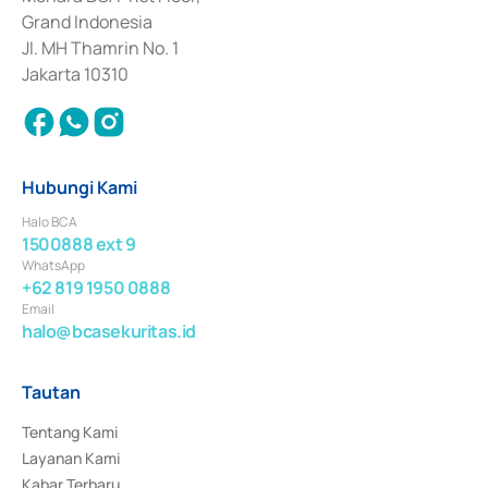
Surat Berharga Komersial yang izinnya diterbitkan pada tahun 2018.
Grand Indonesia
Jl. MH Thamrin No. 1
Jakarta 10310
Hubungi Kami
Halo BCA
1500888 ext 9
WhatsApp
+62 819 1950 0888
Email
halo@bcasekuritas.id
Tautan
Tentang Kami
Layanan Kami
Kabar Terbaru