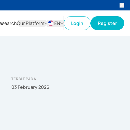
esearch
Our Platform
EN
Login
Register
ID
EN
TERBIT PADA
03 February 2026