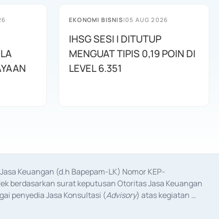
26
EKONOMI BISNIS
|
05 AUG 2026
IHSG SESI I DITUTUP
OLA
MENGUAT TIPIS 0,19 POIN DI
AYAAN
LEVEL 6.351
as Jasa Keuangan (d.h Bapepam-LK) Nomor KEP-
fek berdasarkan surat keputusan Otoritas Jasa Keuangan 
ai penyedia Jasa Konsultasi (
Advisory
) atas kegiatan 
anggal 3 Februari 2017, dan beberapa izin usaha lainnya 
iterbitkan pada tahun 2017 dan izin usaha lainnya dari 