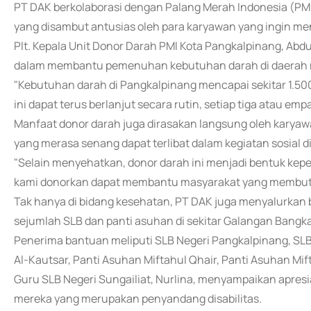
PT DAK berkolaborasi dengan Palang Merah Indonesia (PM
yang disambut antusias oleh para karyawan yang ingin m
Plt. Kepala Unit Donor Darah PMI Kota Pangkalpinang, Abd
dalam membantu pemenuhan kebutuhan darah di daerah mel
"Kebutuhan darah di Pangkalpinang mencapai sekitar 1.50
ini dapat terus berlanjut secara rutin, setiap tiga atau empa
Manfaat donor darah juga dirasakan langsung oleh karyaw
yang merasa senang dapat terlibat dalam kegiatan sosial 
"Selain menyehatkan, donor darah ini menjadi bentuk kep
kami donorkan dapat membantu masyarakat yang membut
Tak hanya di bidang kesehatan, PT DAK juga menyalurkan b
sejumlah SLB dan panti asuhan di sekitar Galangan Bang
Penerima bantuan meliputi SLB Negeri Pangkalpinang, SLB 
Al-Kautsar, Panti Asuhan Miftahul Qhair, Panti Asuhan Mif
Guru SLB Negeri Sungailiat, Nurlina, menyampaikan apres
mereka yang merupakan penyandang disabilitas.