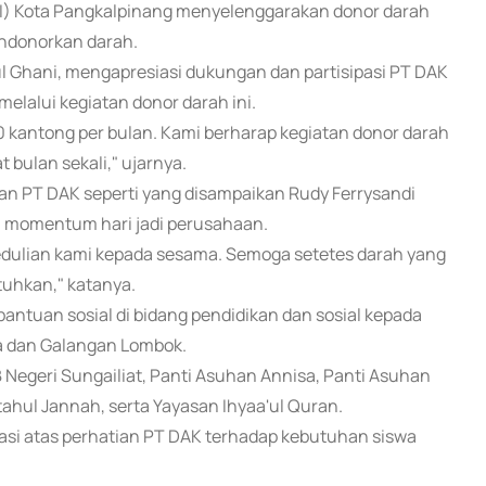
I) Kota Pangkalpinang menyelenggarakan donor darah
endonorkan darah.
ul Ghani, mengapresiasi dukungan dan partisipasi PT DAK
alui kegiatan donor darah ini.
0 kantong per bulan. Kami berharap kegiatan donor darah
t bulan sekali," ujarnya.
an PT DAK seperti yang disampaikan Rudy Ferrysandi
di momentum hari jadi perusahaan.
edulian kami kepada sesama. Semoga setetes darah yang
uhkan," katanya.
antuan sosial di bidang pendidikan dan sosial kepada
ka dan Galangan Lombok.
Negeri Sungailiat, Panti Asuhan Annisa, Panti Asuhan
tahul Jannah, serta Yayasan Ihyaa'ul Quran.
iasi atas perhatian PT DAK terhadap kebutuhan siswa