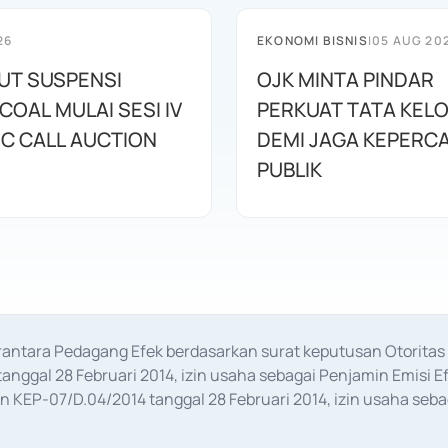
26
EKONOMI BISNIS
|
05 AUG 20
BUT SUSPENSI
OJK MINTA PINDAR
OAL MULAI SESI IV
PERKUAT TATA KEL
IC CALL AUCTION
DEMI JAGA KEPERC
PUBLIK
erantara Pedagang Efek berdasarkan surat keputusan Otorit
anggal 28 Februari 2014, izin usaha sebagai Penjamin Emisi E
KEP-07/D.04/2014 tanggal 28 Februari 2014, izin usaha sebag
rat keputusan Otoritas Jasa Keuangan Nomor S-67/PM.21/2017 t
aan Transaksi Sertifikat Deposito di Pasar Uang yang izinnya d