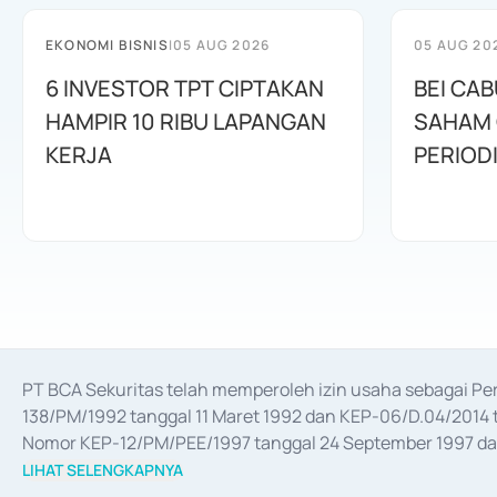
EKONOMI BISNIS
|
05 AUG 2026
05 AUG 20
6 INVESTOR TPT CIPTAKAN
BEI CA
HAMPIR 10 RIBU LAPANGAN
SAHAM C
KERJA
PERIOD
PT BCA Sekuritas telah memperoleh izin usaha sebagai P
138/PM/1992 tanggal 11 Maret 1992 dan KEP-06/D.04/2014 t
Nomor KEP-12/PM/PEE/1997 tanggal 24 September 1997 dan 
merger, akuisisi, divestasi, dan 
join venture
 berdasarkan su
LIHAT SELENGKAPNYA
dari Bank Indonesia antara lain sebagai Perantara Pelaksan