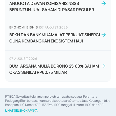
ANGGOTA DEWAN KOMISARIS NSSS
BERUNTUN JUAL SAHAM DI PASAR REGULER
EKONOMI BISNIS
|
07 AUGUST 2026
BPKH DAN BANK MUAMALAT PERKUAT SINERGI
GUNA KEMBANGKAN EKOSISTEM HAJI
07 AUGUST 2026
BUMI ARSANA MULIA BORONG 25,60% SAHAM
OKAS SENILAI RP60,75 MILIAR
PT BCA Sekuritas telah memperoleh izin usaha sebagai Perantara 
Pedagang Efek berdasarkan surat keputusan Otoritas Jasa Keuangan (d.h 
Bapepam-LK) Nomor KEP-138/PM/1992 tanggal 11 Maret 1992 dan KEP-
06/D.04/2014 tanggal 28 Februari 2014, izin usaha sebagai Penjamin Emisi 
LIHAT SELENGKAPNYA
Efek berdasarkan surat keputusan Otoritas Jasa Keuangan Nomor KEP-