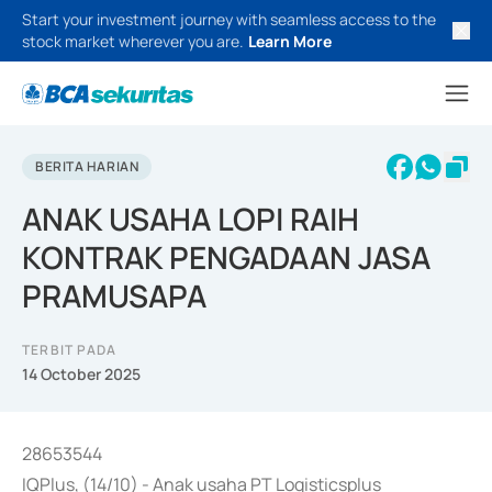
Start your investment journey with seamless access to the
stock market wherever you are.
Learn More
BERITA HARIAN
ANAK USAHA LOPI RAIH
KONTRAK PENGADAAN JASA
PRAMUSAPA
TERBIT PADA
14 October 2025
28653544
IQPlus, (14/10) - Anak usaha PT Logisticsplus