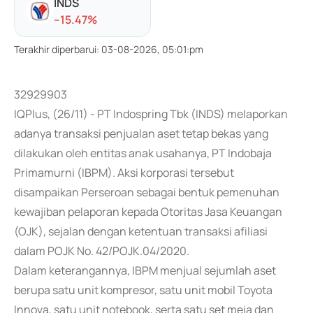
INDS
-
-15.47
%
Terakhir diperbarui
:
03-08-2026, 05:01:pm
32929903
IQPlus, (26/11) - PT Indospring Tbk (INDS) melaporkan
adanya transaksi penjualan aset tetap bekas yang
dilakukan oleh entitas anak usahanya, PT Indobaja
Primamurni (IBPM). Aksi korporasi tersebut
disampaikan Perseroan sebagai bentuk pemenuhan
kewajiban pelaporan kepada Otoritas Jasa Keuangan
(OJK), sejalan dengan ketentuan transaksi afiliasi
dalam POJK No. 42/POJK.04/2020.
Dalam keterangannya, IBPM menjual sejumlah aset
berupa satu unit kompresor, satu unit mobil Toyota
Innova, satu unit notebook, serta satu set meja dan