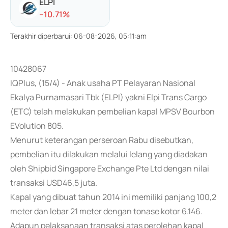
ELPI
-
-10.71
%
Terakhir diperbarui
:
06-08-2026, 05:11:am
10428067
IQPlus, (15/4) - Anak usaha PT Pelayaran Nasional
Ekalya Purnamasari Tbk (ELPI) yakni Elpi Trans Cargo
(ETC) telah melakukan pembelian kapal MPSV Bourbon
EVolution 805.
Menurut keterangan perseroan Rabu disebutkan,
pembelian itu dilakukan melalui lelang yang diadakan
oleh Shipbid Singapore Exchange Pte Ltd dengan nilai
transaksi USD46,5 juta.
Kapal yang dibuat tahun 2014 ini memiliki panjang 100,2
meter dan lebar 21 meter dengan tonase kotor 6.146.
Adapun pelaksanaan transaksi atas perolehan kapal