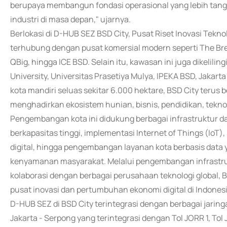
berupaya membangun fondasi operasional yang lebih tangg
industri di masa depan," ujarnya.
Berlokasi di D-HUB SEZ BSD City, Pusat Riset Inovasi Teknolo
terhubung dengan pusat komersial modern seperti The Bree
QBig, hingga ICE BSD. Selain itu, kawasan ini juga dikelilin
University, Universitas Prasetiya Mulya, IPEKA BSD, Jaka
kota mandiri seluas sekitar 6.000 hektare, BSD City terus 
menghadirkan ekosistem hunian, bisnis, pendidikan, tekno
Pengembangan kota ini didukung berbagai infrastruktur dan 
berkapasitas tinggi, implementasi Internet of Things (Io
digital, hingga pengembangan layanan kota berbasis data 
kenyamanan masyarakat. Melalui pengembangan infrastruktu
kolaborasi dengan berbagai perusahaan teknologi global, 
pusat inovasi dan pertumbuhan ekonomi digital di Indonesi
D-HUB SEZ di BSD City terintegrasi dengan berbagai jaringan
Jakarta - Serpong yang terintegrasi dengan Tol JORR 1, To