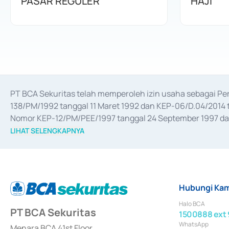
PASAR REGULER
HAJI
PT BCA Sekuritas telah memperoleh izin usaha sebagai P
138/PM/1992 tanggal 11 Maret 1992 dan KEP-06/D.04/2014 t
Nomor KEP-12/PM/PEE/1997 tanggal 24 September 1997 dan 
merger, akuisisi, divestasi, dan 
join venture
 berdasarkan su
LIHAT SELENGKAPNYA
dari Bank Indonesia antara lain sebagai Perantara Pelaksan
Bank Indonesia sebagai Lembaga Pendukung Penerbitan, Tr
tahun 2018.
Hubungi Kam
Halo BCA
PT BCA Sekuritas
1500888 ext 
WhatsApp
Menara BCA 41st Floor,