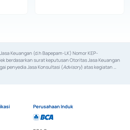
as Jasa Keuangan (d.h Bapepam-LK) Nomor KEP-
fek berdasarkan surat keputusan Otoritas Jasa Keuangan 
ai penyedia Jasa Konsultasi (
Advisory
) atas kegiatan 
anggal 3 Februari 2017, dan beberapa izin usaha lainnya 
iterbitkan pada tahun 2017 dan izin usaha lainnya dari 
at Berharga Komersial yang izinnya diterbitkan pada 
ikasi
Perusahaan Induk