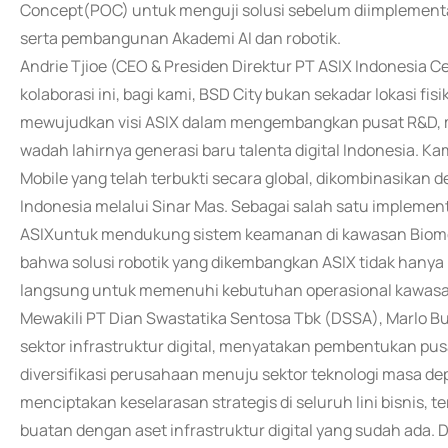
Concept(POC) untuk menguji solusi sebelum diimplement
serta pembangunan Akademi AI dan robotik.
Andrie Tjioe (CEO & Presiden Direktur PT ASIX Indonesia
kolaborasi ini, bagi kami, BSD City bukan sekadar lokasi fis
mewujudkan visi ASIX dalam mengembangkan pusat R&D, me
wadah lahirnya generasi baru talenta digital Indonesia. 
Mobile yang telah terbukti secara global, dikombinasika
Indonesia melalui Sinar Mas. Sebagai salah satu implemen
ASIXuntuk mendukung sistem keamanan di kawasan Biomedi
bahwa solusi robotik yang dikembangkan ASIX tidak hanya 
langsung untuk memenuhi kebutuhan operasional kawasa
Mewakili PT Dian Swastatika Sentosa Tbk (DSSA), Marlo Bu
sektor infrastruktur digital, menyatakan pembentukan pusat
diversifikasi perusahaan menuju sektor teknologi masa dep
menciptakan keselarasan strategis di seluruh lini bisnis,
buatan dengan aset infrastruktur digital yang sudah ada.