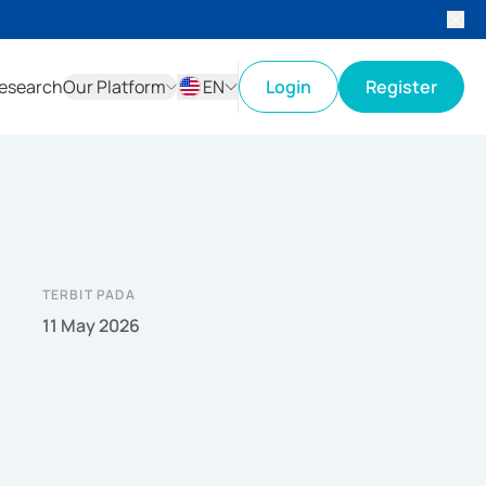
esearch
Our Platform
EN
Login
Register
ID
EN
TERBIT PADA
11 May 2026