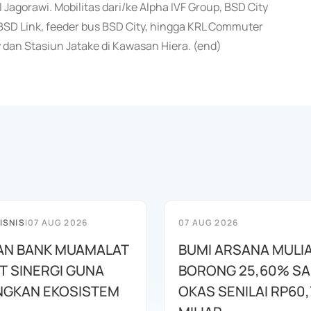
l Jagorawi. Mobilitas dari/ke Alpha IVF Group, BSD City
s BSD Link, feeder bus BSD City, hingga KRL Commuter
 dan Stasiun Jatake di Kawasan Hiera. (end)
ISNIS
|
07 AUG 2026
07 AUG 2026
AN BANK MUAMALAT
BUMI ARSANA MULI
T SINERGI GUNA
BORONG 25,60% S
GKAN EKOSISTEM
OKAS SENILAI RP60,