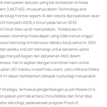
otik merupakan sesuatu yang tak terelakkan di masa
ment (UNCTAD), khususnya dalam Technology and
nologi frontier seperti AI dan robotik diproyeksikan akan
2023 menjadi US$16,4 triliun pada tahun 2033.
t Sinar Mas Land) menyatakan, "Kolaborasi ini
awasan township masa depan yang tidak hanya unggul
ovasi teknologi di Indonesia. Melalui kerja sama ini, BSD
i, dan pelaku industri teknologi untuk bersama-sama
ga menjadi bagian dari perjalanan ASIX dalam
donesia. Hal ini sejalan dengan komitmen kami untuk
atan (AI) melalui inisiatif baru kami, yaitu mBrace (Make
tif ini dapat memberikan dampak nyata bagi masyarakat
tif strategis, termasuk pengembangan pusat Research &
upakan joint lab antara China Mobile dan Sinar Mas.
ator teknologi, pelaksanaan program Proof of