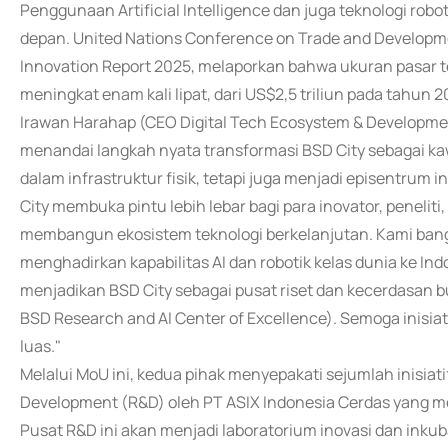
Penggunaan Artificial Intelligence dan juga teknologi rob
depan. United Nations Conference on Trade and Develop
Innovation Report 2025, melaporkan bahwa ukuran pasar tek
meningkat enam kali lipat, dari US$2,5 triliun pada tahun 
Irawan Harahap (CEO Digital Tech Ecosystem & Developmen
menandai langkah nyata transformasi BSD City sebagai k
dalam infrastruktur fisik, tetapi juga menjadi episentrum in
City membuka pintu lebih lebar bagi para inovator, penelit
membangun ekosistem teknologi berkelanjutan. Kami bang
menghadirkan kapabilitas AI dan robotik kelas dunia ke In
menjadikan BSD City sebagai pusat riset dan kecerdasan bu
BSD Research and AI Center of Excellence). Semoga inisia
luas."
Melalui MoU ini, kedua pihak menyepakati sejumlah inisia
Development (R&D) oleh PT ASIX Indonesia Cerdas yang mer
Pusat R&D ini akan menjadi laboratorium inovasi dan inkub