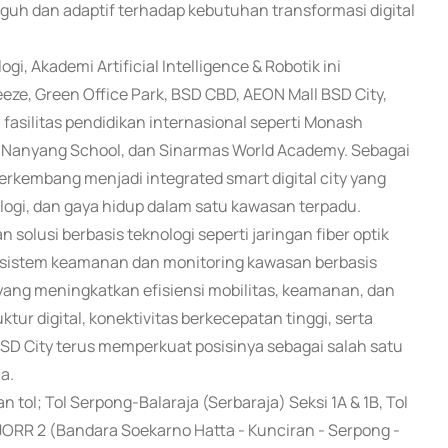
uh dan adaptif terhadap kebutuhan transformasi digital
gi, Akademi Artificial Intelligence & Robotik ini
ze, Green Office Park, BSD CBD, AEON Mall BSD City,
gi fasilitas pendidikan internasional seperti Monash
rta Nanyang School, dan Sinarmas World Academy. Sebagai
berkembang menjadi integrated smart digital city yang
logi, dan gaya hidup dalam satu kawasan terpadu.
solusi berbasis teknologi seperti jaringan fiber optik
T), sistem keamanan dan monitoring kawasan berbasis
yang meningkatkan efisiensi mobilitas, keamanan, dan
r digital, konektivitas berkecepatan tinggi, serta
BSD City terus memperkuat posisinya sebagai salah satu
a.
 tol; Tol Serpong-Balaraja (Serbaraja) Seksi 1A & 1B, Tol
l JORR 2 (Bandara Soekarno Hatta - Kunciran - Serpong -