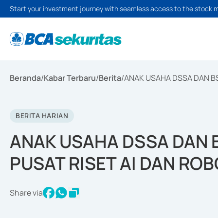
Start your investment journey with seamless access to the stock 
Beranda
/
Kabar Terbaru
/
Berita
/
ANAK USAHA DSSA DAN BS
BERITA HARIAN
ANAK USAHA DSSA DAN
PUSAT RISET AI DAN ROBO
Share via