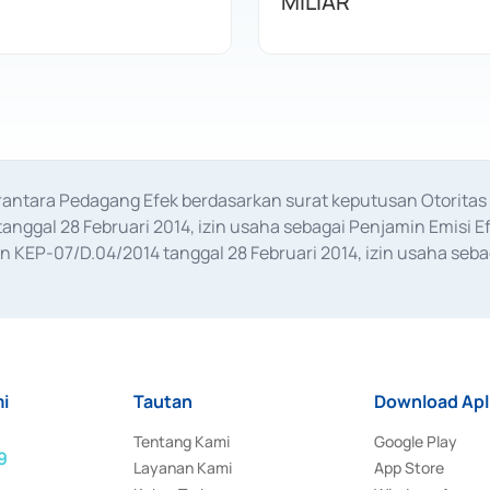
MILIAR
erantara Pedagang Efek berdasarkan surat keputusan Otorit
anggal 28 Februari 2014, izin usaha sebagai Penjamin Emisi E
KEP-07/D.04/2014 tanggal 28 Februari 2014, izin usaha sebag
rat keputusan Otoritas Jasa Keuangan Nomor S-67/PM.21/2017 t
aan Transaksi Sertifikat Deposito di Pasar Uang yang izinnya d
ansaksi, serta Penatausahaan dan Penyelesaian Transaksi Sur
i
Tautan
Download Apl
Tentang Kami
Google Play
9
Layanan Kami
App Store