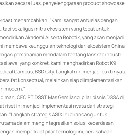
asikan secara luas, penyelenggaraan product showcase
 Cerdas) menambahkan, "Kami sangat antusias dengan
ik, tapi sekaligus mitra ekosistem yang tepat untuk
ndirikan Akademi AI serta Robotik, yang akan menjadi
Kami membawa keunggulan teknologi dari ekosistem China
n dengan pemahaman mendalam tentang lanskap industri
tasi awal yang konkret, kami menghadirkan Robot K9
cal Campus, BSD City. Langkah ini menjadi bukti nyata
bersifat konseptual, melainkan siap diimplementasikan
n modern."
diman, CEO PT DSST Mas Gemilang, pilar bisnis DSSA di
 riset ini menjadi implementasi nyata dari strategi
an. "Langkah strategis ASIX ini dirancang untuk
 terutama dalam mengintegrasikan solusi kecerdasan
 Dengan memperkuat pilar teknologi ini, perusahaan