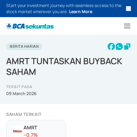
Start your investment journey with seamless access to the
stock market wherever you are.
Learn More
BERITA HARIAN
AMRT TUNTASKAN BUYBACK
SAHAM
TERBIT PADA
09 March 2026
SAHAM TERKAIT
AMRT
-
-0.7
%