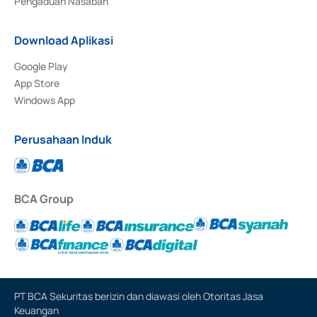
Pengaduan Nasabah
Download Aplikasi
Google Play
App Store
Windows App
Perusahaan Induk
BCA Group
PT BCA Sekuritas berizin dan diawasi oleh Otoritas Jasa
Keuangan