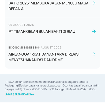
BATIC 2026: MEMBUKA JALAN MENUJU MASA
DEPAN AI
06 AUGUST 2026
PT TIMAH GELAR BULAN BAKTI DI RIAU
EKONOMI BISNIS
|
06 AUGUST 2026
AIRLANGGA: RKAT DANANTARA DIREVISI
MENYESUAIKAN DSI DAN DDMF
PT BCA Sekuritas telah memperoleh izin usaha sebagai Perantara 
Pedagang Efek berdasarkan surat keputusan Otoritas Jasa Keuangan (d.h 
Bapepam-LK) Nomor KEP-138/PM/1992 tanggal 11 Maret 1992 dan KEP-
06/D.04/2014 tanggal 28 Februari 2014, izin usaha sebagai Penjamin Emisi 
LIHAT SELENGKAPNYA
Efek berdasarkan surat keputusan Otoritas Jasa Keuangan Nomor KEP-
12/PM/PEE/1997 tanggal 24 September 1997 dan KEP-07/D.04/2014 
tanggal 28 Februari 2014, izin usaha sebagai penyedia Jasa Konsultasi 