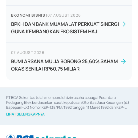
EKONOMI BISNIS
|
07 AUGUST 2026
BPKH DAN BANK MUAMALAT PERKUAT SINERGI
GUNA KEMBANGKAN EKOSISTEM HAJI
07 AUGUST 2026
BUMI ARSANA MULIA BORONG 25,60% SAHAM
OKAS SENILAI RP60,75 MILIAR
PT BCA Sekuritas telah memperoleh izin usaha sebagai Perantara 
Pedagang Efek berdasarkan surat keputusan Otoritas Jasa Keuangan (d.h 
Bapepam-LK) Nomor KEP-138/PM/1992 tanggal 11 Maret 1992 dan KEP-
06/D.04/2014 tanggal 28 Februari 2014, izin usaha sebagai Penjamin Emisi 
LIHAT SELENGKAPNYA
Efek berdasarkan surat keputusan Otoritas Jasa Keuangan Nomor KEP-
12/PM/PEE/1997 tanggal 24 September 1997 dan KEP-07/D.04/2014 
tanggal 28 Februari 2014, izin usaha sebagai penyedia Jasa Konsultasi 
(
Advisory
) atas kegiatan merger, akuisisi, divestasi, dan 
join venture
berdasarkan surat keputusan Otoritas Jasa Keuangan Nomor S-