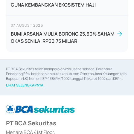
GUNA KEMBANGKAN EKOSISTEM HAJI
07 AUGUST 2026
BUMI ARSANA MULIA BORONG 25,60% SAHAM
OKAS SENILAI RP60,75 MILIAR
PT BCA Sekuritas telah memperoleh izin usaha sebagai Perantara 
Pedagang Efek berdasarkan surat keputusan Otoritas Jasa Keuangan (d.h 
Bapepam-LK) Nomor KEP-138/PM/1992 tanggal 11 Maret 1992 dan KEP-
06/D.04/2014 tanggal 28 Februari 2014, izin usaha sebagai Penjamin Emisi 
LIHAT SELENGKAPNYA
Efek berdasarkan surat keputusan Otoritas Jasa Keuangan Nomor KEP-
12/PM/PEE/1997 tanggal 24 September 1997 dan KEP-07/D.04/2014 
tanggal 28 Februari 2014, izin usaha sebagai penyedia Jasa Konsultasi 
(
Advisory
) atas kegiatan merger, akuisisi, divestasi, dan 
join venture
berdasarkan surat keputusan Otoritas Jasa Keuangan Nomor S-
67/PM.21/2017 tanggal 3 Februari 2017, dan beberapa izin usaha lainnya 
dari Bank Indonesia antara lain sebagai Perantara Pelaksanaan Transaksi 
PT BCA Sekuritas
Sertifikat Deposito di Pasar Uang yang izinnya diterbitkan pada tahun 2017 
dan izin usaha lainnya dari Bank Indonesia sebagai Lembaga Pendukung 
Penerbitan, Transaksi, serta Penatausahaan dan Penyelesaian Transaksi 
Menara BCA 41st Floor,