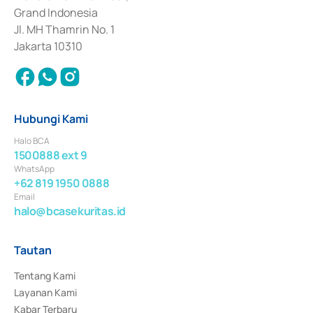
Surat Berharga Komersial yang izinnya diterbitkan pada tahun 2018.
Grand Indonesia
Jl. MH Thamrin No. 1
Jakarta 10310
Hubungi Kami
Halo BCA
1500888 ext 9
WhatsApp
+62 819 1950 0888
Email
halo@bcasekuritas.id
Tautan
Tentang Kami
Layanan Kami
Kabar Terbaru