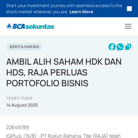
Start your investment journey with seamless access to the
stock market wherever you are.
Learn More
BERITA HARIAN
AMBIL ALIH SAHAM HDK DAN
HDS, RAJA PERLUAS
PORTOFOLIO BISNIS
TERBIT PADA
14 August 2025
22649789
IQPlus, (15/8) - PT Rukun Raharja, Tbk (RAJA) telah