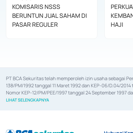
KOMISARIS NSSS
PERKUA
BERUNTUN JUAL SAHAM DI
KEMBAN
PASAR REGULER
HAJI
PT BCA Sekuritas telah memperoleh izin usaha sebagai P
138/PM/1992 tanggal 11 Maret 1992 dan KEP-06/D.04/2014 t
Nomor KEP-12/PM/PEE/1997 tanggal 24 September 1997 dan 
merger, akuisisi, divestasi, dan 
join venture
 berdasarkan su
LIHAT SELENGKAPNYA
dari Bank Indonesia antara lain sebagai Perantara Pelaksan
Bank Indonesia sebagai Lembaga Pendukung Penerbitan, Tr
tahun 2018.