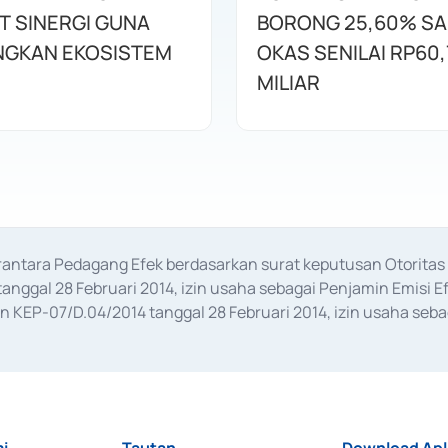
T SINERGI GUNA
BORONG 25,60% S
GKAN EKOSISTEM
OKAS SENILAI RP60,
MILIAR
erantara Pedagang Efek berdasarkan surat keputusan Otorit
anggal 28 Februari 2014, izin usaha sebagai Penjamin Emisi E
KEP-07/D.04/2014 tanggal 28 Februari 2014, izin usaha sebag
rat keputusan Otoritas Jasa Keuangan Nomor S-67/PM.21/2017 t
aan Transaksi Sertifikat Deposito di Pasar Uang yang izinnya d
ansaksi, serta Penatausahaan dan Penyelesaian Transaksi Sur