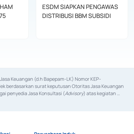
AHAM
ESDM SIAPKAN PENGAWAS
75
DISTRIBUSI BBM SUBSIDI
as Jasa Keuangan (d.h Bapepam-LK) Nomor KEP-
fek berdasarkan surat keputusan Otoritas Jasa Keuangan 
ai penyedia Jasa Konsultasi (
Advisory
) atas kegiatan 
anggal 3 Februari 2017, dan beberapa izin usaha lainnya 
iterbitkan pada tahun 2017 dan izin usaha lainnya dari 
at Berharga Komersial yang izinnya diterbitkan pada 