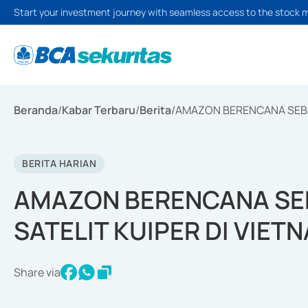
Start your investment journey with seamless access to the stock 
Beranda
/
Kabar Terbaru
/
Berita
/
AMAZON BERENCANA SEBA
BERITA HARIAN
AMAZON BERENCANA SE
SATELIT KUIPER DI VIET
Share via